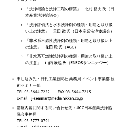
「洗浄概論と洗浄工程の構築」 北村 裕夫 氏（日
本産業洗浄協議会）
「洗浄評価法と水系洗浄剤の種類・用途と取り扱
い上の注意」 天田 徹 氏（日本産業洗浄協議会）
「非水系不燃性洗浄剤の種類・用途と取り扱い上
の注意」 花田 毅 氏（AGC）
「非水系可燃性洗浄剤の種類・用途と取り扱い上
の注意」 山内 辰也 氏（ENEOSサンエナジー）
申し込み先：日刊工業新聞社 業務局 イベント事業部 技
術セミナー係
TEL 03-5644-7222 FAX 03-5644-7215
E-mail j-seminar@media.nikkan.co.jp
講座内容に関する問い合わせ先：JICC日本産業洗浄協
議会事務局
TEL 03-5777-0791