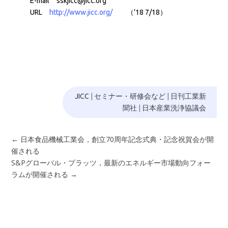
E-mail sskjicc@jicc.org
URL
http://www.jicc.org/
（’18 7/18）
JICC
|
セミナー・研修会など
|
日刊工業新
聞社
|
日本産業洗浄協議会
←
日本食品機械工業会，創立70周年記念式典・記念祝賀会が開
催される
S&Pグローバル・プラッツ，最新のエネルギー市場動向フォー
ラムが開催される
→