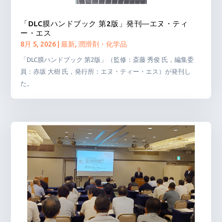
「DLC膜ハンドブック 第2版」発刊―エヌ・ティ
ー・エス
8月 5, 2026
|
最新
,
潤滑剤・化学品
「DLC膜ハンドブック 第2版」（監修：斎藤 秀俊 氏，編集委
員：赤坂 大樹 氏，発行所：エヌ・ティー・エス）が発刊し
た。