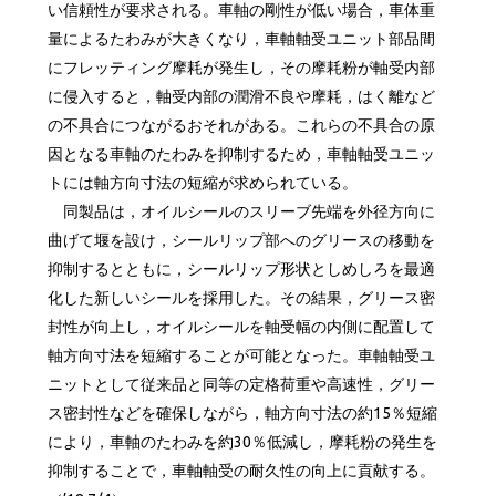
い信頼性が要求される。車軸の剛性が低い場合，車体重
量によるたわみが大きくなり，車軸軸受ユニット部品間
にフレッティング摩耗が発生し，その摩耗粉が軸受内部
に侵入すると，軸受内部の潤滑不良や摩耗，はく離など
の不具合につながるおそれがある。これらの不具合の原
因となる車軸のたわみを抑制するため，車軸軸受ユニッ
トには軸方向寸法の短縮が求められている。
同製品は，オイルシールのスリーブ先端を外径方向に
曲げて堰を設け，シールリップ部へのグリースの移動を
抑制するとともに，シールリップ形状としめしろを最適
化した新しいシールを採用した。その結果，グリース密
封性が向上し，オイルシールを軸受幅の内側に配置して
軸方向寸法を短縮することが可能となった。車軸軸受ユ
ニットとして従来品と同等の定格荷重や高速性，グリー
ス密封性などを確保しながら，軸方向寸法の約15％短縮
により，車軸のたわみを約30％低減し，摩耗粉の発生を
抑制することで，車軸軸受の耐久性の向上に貢献する。