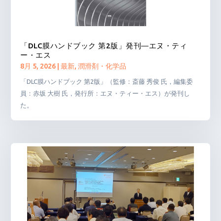
「DLC膜ハンドブック 第2版」発刊―エヌ・ティ
ー・エス
8月 5, 2026
|
最新
,
潤滑剤・化学品
「DLC膜ハンドブック 第2版」（監修：斎藤 秀俊 氏，編集委
員：赤坂 大樹 氏，発行所：エヌ・ティー・エス）が発刊し
た。