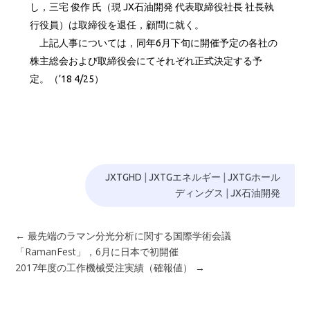
し，三宅 俊作 氏（現 JX石油開発 代表取締役社長 社長執
行役員）は取締役を退任，顧問に就く。
上記人事については，同年6月下旬に開催予定の各社の
株主総会および取締役会にてそれぞれ正式決定する予
定。（’18 4/25）
JXTGHD
|
JXTGエネルギー
|
JXTGホール
ディングス
|
JX石油開発
←
最先端のラマン分光分析に関する国際学術会議
「RamanFest」，6月に日本で初開催
2017年度の工作機械受注実績（確報値）
→