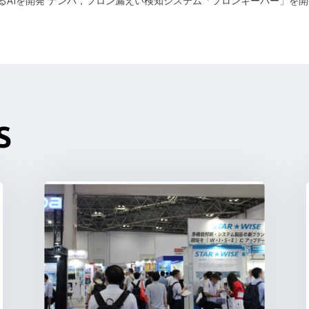
AIを開発
ナンバ，フロン漏えい検知システム「フロンキーパー」を開
S