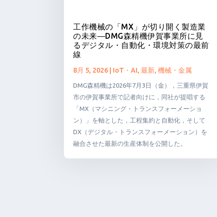
工作機械の「MX」が切り開く製造業
の未来―DMG森精機伊賀事業所に見
るデジタル・自動化・環境対策の最前
線
8月 5, 2026
|
IoT・AI
,
最新
,
機械・金属
DMG森精機は2026年7月3日（金），三重県伊賀
市の伊賀事業所で記者向けに，同社が提唱する
「MX（マシニング・トランスフォーメーショ
ン）」を軸とした，工程集約と自動化，そして
DX（デジタル・トランスフォーメーション）を
融合させた最新の生産体制を公開した。