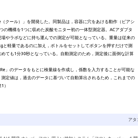
e（クール）」を開発した。同製品は，容器に穴をあける動作（ピアシ
つの機構を1つに収めた炭酸モニター初の一体型測定器。ACアダプタ
現場やラボなどに持ち運んでの測定が可能となっている。重量は従来の
2kgと軽量であるのに加え，ボトルをセットしてボタンを押すだけで測
めても1分30秒となっている。自動測定のため，測定後に面倒な計算
Re」のデータをもとに検量線を作成し，係数を入力することが可能な
。測定値は，過去のデータに基づいて自動算出されるため，これまでの
21）
アタ