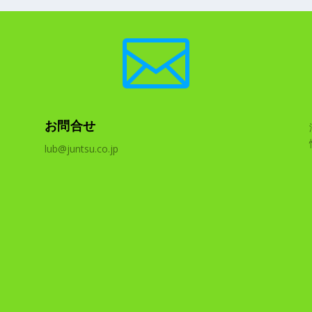

お問合せ
lub@juntsu.co.jp