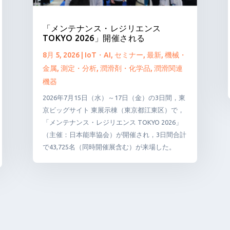
「メンテナンス・レジリエンス
TOKYO 2026」開催される
8月 5, 2026
|
IoT・AI
,
セミナー
,
最新
,
機械・
金属
,
測定・分析
,
潤滑剤・化学品
,
潤滑関連
機器
2026年7月15日（水）～17日（金）の3日間，東
京ビッグサイト 東展示棟（東京都江東区）で，
「メンテナンス・レジリエンス TOKYO 2026」
（主催：日本能率協会）が開催され，3日間合計
で43,725名（同時開催展含む）が来場した。