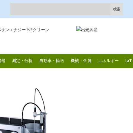
機器
測定・分析
自動車・輸送
機械・金属
エネルギー
IoT