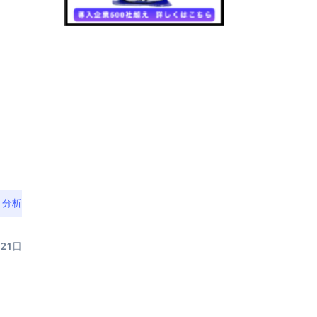
・分析
月21日