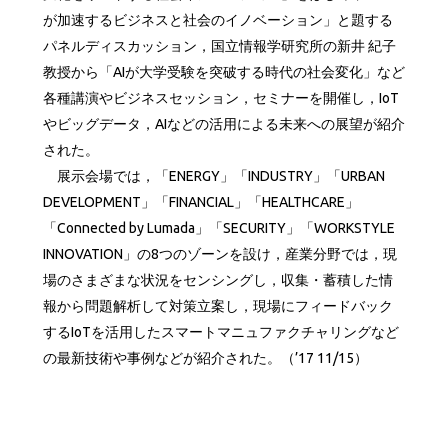
が加速するビジネスと社会のイノベーション」と題する
パネルディスカッション，国立情報学研究所の新井 紀子
教授から「AIが大学受験を突破する時代の社会変化」など
各種講演やビジネスセッション，セミナーを開催し，IoT
やビッグデータ，AIなどの活用による未来への展望が紹介
された。
展示会場では，「ENERGY」「INDUSTRY」「URBAN
DEVELOPMENT」「FINANCIAL」「HEALTHCARE」
「Connected by Lumada」「SECURITY」「WORKSTYLE
INNOVATION」の8つのゾーンを設け，産業分野では，現
場のさまざまな状況をセンシングし，収集・蓄積した情
報から問題解析して対策立案し，現場にフィードバック
するIoTを活用したスマートマニュファクチャリングなど
の最新技術や事例などが紹介された。（’17 11/15）