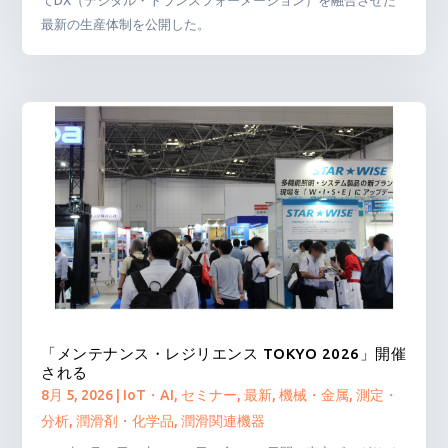
てDX（デジタル・トランスフォーメーション）を融合させた
最新の生産体制を公開した。
「メンテナンス・レジリエンス TOKYO 2026」開催
される
8月 5, 2026
|
IoT・AI
,
セミナー
,
最新
,
機械・金属
,
測定・
分析
,
潤滑剤・化学品
,
潤滑関連機器