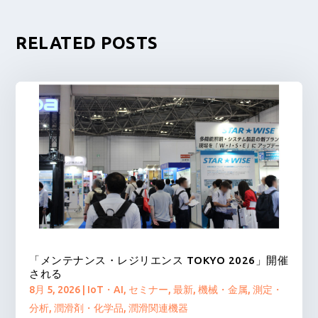
RELATED POSTS
「メンテナンス・レジリエンス TOKYO 2026」開催
される
8月 5, 2026
|
IoT・AI
,
セミナー
,
最新
,
機械・金属
,
測定・
分析
,
潤滑剤・化学品
,
潤滑関連機器