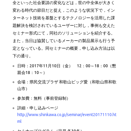
全といった社会要請の変化などは，世の中全体が大きく
変わる時代の節目だと捉え，このような状況下で，イン
ターネット技術を基盤とするテクノロジーを活用した課
題解決を検討されているユーザーに対し，事例も交えた
セミナー形式にて，同社のソリューションを紹介する。
また，当日は協賛しているメーカーの製品展示も行う予
定となっている。同セミナーの概要，申し込み方法は以
下の通り。
日時：2017年11月10日（金） 12：00～18：00（懇
親会18：10～）
会場：県民交流プラザ 和歌山ビッグ愛（和歌山県和歌
山市）
参加費：無料（事前登録制）
詳細・申し込みページ
http://www.shinkawa.co.jp/seminar/event20171110.ht
ml
セミナープログラム（定員 各30名）