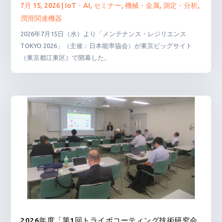
7月 15, 2026
|
IoT・AI
,
セミナー
,
機械・金属
,
測定・分析
,
潤滑関連機器
2026年7月15日（水）より「メンテナンス・レジリエンス
TOKYO 2026」（主催：日本能率協会）が東京ビッグサイト
（東京都江東区）で開幕した。
2026年度「第1回トライボコーティング技術研究会