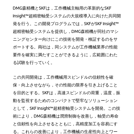
DMG森精機とSKFは，工作機械主軸用の革新的なSKF
Insight™超精密軸受システムの大規模導入に向けた共同開
発を行う。この開発プログラムでは，SKFがSKF Insight™
超精密軸受システムを提供し，DMG森精機が同社のマシ
ニングセンター向けにこの技術を開発・検証するのをサ
ポートする。両社は，同システムが工作機械業界の性能
要件を確実に満たすことができるように，広範囲にわた
る試験を行っていく。
この共同開発は，工作機械用スピンドルの信頼性を確
保・向上させながら，その性能の限界を引き上げること
を目的とする。SKFは，高速スピンドルの荷重，温度，振
動を監視するためのコンパクトで堅牢なソリューション
として，SKF Insight™超精密軸受システムを開発。この技
術により，DMG森精機は潤滑制御を改善し，軸受の寿命
と信頼性を向上させるとともに，高精度加工を容易にす
る。これらの改善により，工作機械の生産性向上とワー