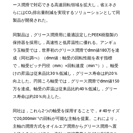
ース潤滑で対応できる高速回転領域を拡大し，省エネさ
らにはCO₂排出量削減を実現するソリューションとして同
製品が開発された。
同製品は，グリース潤滑用に最適設定したPEEK樹脂製の
保持器を採用し，高速性と低昇温性に優れる。アンギュ
ラ玉軸受では，世界初のグリース潤滑でdmn値180万を達
成（同社調べ）（dmn値：軸受の回転性能を表す指標
で，軸受ピッチ円径（mm）×回転速度（min⁻¹））。軸受
けの昇温は従来品比30％低減し，グリース寿命は約20％
向上した。円筒ころ軸受では，グリース潤滑でdmn値150
万を達成。軸受の昇温は従来品比約40％低減し，グリー
ス寿命は約20％向上した。
同社は，これら2つの軸受を採用することで，＃40サイズ
で20,000min⁻¹の回転が可能な主軸を提案。これにより，
主軸の潤滑方式をオイルエア潤滑からグリース潤滑へ置