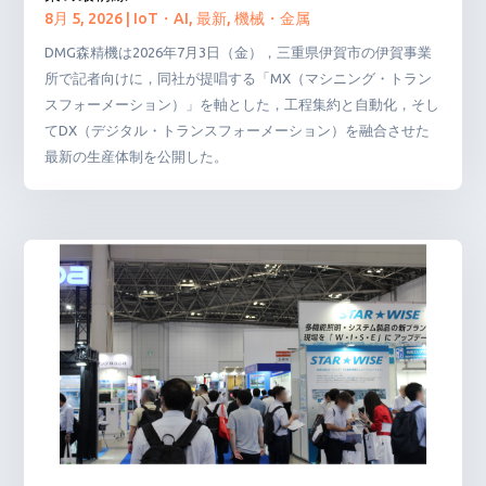
8月 5, 2026
|
IoT・AI
,
最新
,
機械・金属
DMG森精機は2026年7月3日（金），三重県伊賀市の伊賀事業
所で記者向けに，同社が提唱する「MX（マシニング・トラン
スフォーメーション）」を軸とした，工程集約と自動化，そし
てDX（デジタル・トランスフォーメーション）を融合させた
最新の生産体制を公開した。