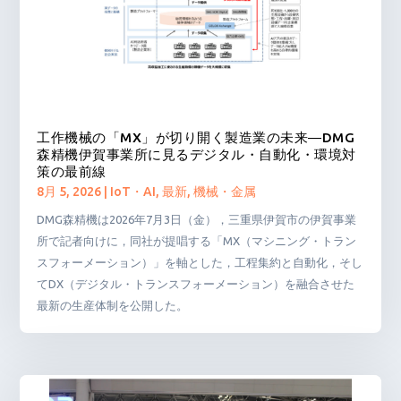
工作機械の「MX」が切り開く製造業の未来―DMG
森精機伊賀事業所に見るデジタル・自動化・環境対
策の最前線
8月 5, 2026
|
IoT・AI
,
最新
,
機械・金属
DMG森精機は2026年7月3日（金），三重県伊賀市の伊賀事業
所で記者向けに，同社が提唱する「MX（マシニング・トラン
スフォーメーション）」を軸とした，工程集約と自動化，そし
てDX（デジタル・トランスフォーメーション）を融合させた
最新の生産体制を公開した。