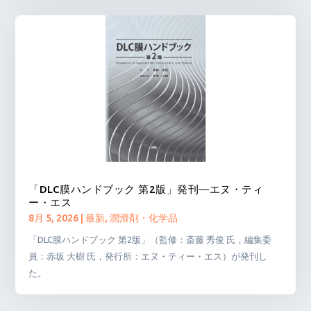
「DLC膜ハンドブック 第2版」発刊―エヌ・ティ
ー・エス
8月 5, 2026
|
最新
,
潤滑剤・化学品
「DLC膜ハンドブック 第2版」（監修：斎藤 秀俊 氏，編集委
員：赤坂 大樹 氏，発行所：エヌ・ティー・エス）が発刊し
た。