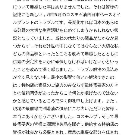
について痛感した年はありませんでした。それは皆様の
記憶にも新しい，昨年9月のコスモ石油四日市ベースオイ
ルプラントのトラブルです。長期化すれば日本のあらゆ
る分野の大切な生産活動を止めてしまうかもしれない状
況となっていました。当社の代わりの製品がなかなか見
つからず，それだけ世の中になくてはならない大切な私
どもの商品群といったところを改めて痛感したとともに
供給の安定性をいかに確保しなければいけないかといっ
たことを改めて深く感じました。トラブル解消の見込み
が全く見えない中，最少の影響で何とか解決できたの
は，特約店の皆様のご協力のみならず最終需要家の方々
との信頼関係があったからこそ何とか凌げたのではない
かと感じているところで深く御礼申し上げます。また，
現場の最前線で潤滑油の供給にご尽力いただいた皆様，
本当にありがとうございました。コスモルブ，そして最
終需要家の皆様に潤滑油製品を販売，供給する特約店の
皆様が社会から必要とされ，産業の重要な部分を任され