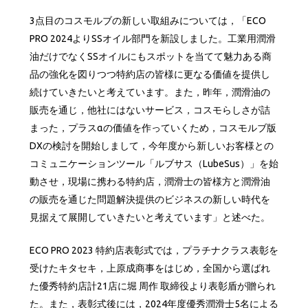
3点目のコスモルブの新しい取組みについては，「ECO
PRO 2024よりSSオイル部門を新設しました。工業用潤滑
油だけでなくSSオイルにもスポットを当てて魅力ある商
品の強化を図りつつ特約店の皆様に更なる価値を提供し
続けていきたいと考えています。また，昨年，潤滑油の
販売を通じ，他社にはないサービス，コスモらしさが詰
まった，プラスαの価値を作っていくため，コスモルブ版
DXの検討を開始しまして，今年度から新しいお客様との
コミュニケーションツール「ルブサス（LubeSus）」を始
動させ，現場に携わる特約店，潤滑士の皆様方と潤滑油
の販売を通じた問題解決提供のビジネスの新しい時代を
見据えて展開していきたいと考えています」と述べた。
ECO PRO 2023 特約店表彰式では，プラチナクラス表彰を
受けたキタセキ，上原成商事をはじめ，全国から選ばれ
た優秀特約店計21店に堀 周作 取締役より表彰盾が贈られ
た。また，表彰式後には，2024年度優秀潤滑士5名による