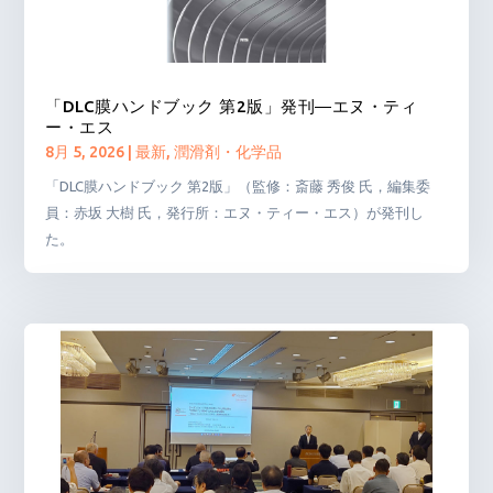
「DLC膜ハンドブック 第2版」発刊―エヌ・ティ
ー・エス
8月 5, 2026
|
最新
,
潤滑剤・化学品
「DLC膜ハンドブック 第2版」（監修：斎藤 秀俊 氏，編集委
員：赤坂 大樹 氏，発行所：エヌ・ティー・エス）が発刊し
た。