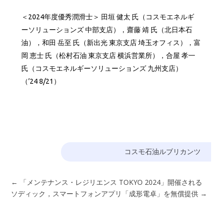
＜2024年度優秀潤滑士＞ 田垣 健太 氏（コスモエネルギ
ーソリューションズ 中部支店），齋藤 靖 氏（北日本石
油），和田 岳至 氏（新出光 東京支店 埼玉オフィス），富
岡 恵士 氏（松村石油 東京支店 横浜営業所），合屋 孝一
氏（コスモエネルギーソリューションズ 九州支店）
（’24 8/21）
コスモ石油ルブリカンツ
←
「メンテナンス・レジリエンス TOKYO 2024」開催される
ソディック，スマートフォンアプリ「成形電卓」を無償提供
→