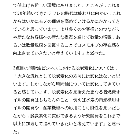
で値上げも難しい環境にありました。ところが，これま
で30年続いてきたデフレの時代は終わりに向かい，これ
からはいかにモノの価値を高めていけるかにかかってき
ていると思っています。より多くのお客様とのつながり
や新たなお客様への新たな提案を通じて数量の増販，あ
るいは数量規模を回復することでコスモルブの存在感を
向上させていきたいと考えています」と述べた。
2点目の潤滑油ビジネスにおける脱炭素化については，
「大きな流れとして脱炭素化の方向には変化はないと思
います。しかしながら時間軸については変化してきてい
ると感じています。脱炭素化を見据えた更なる省燃費オ
イルの開発はもちろんのこと，例えば水素の内燃機用オ
イルの開発や，産業機械への応用にも可能性を見いだし
ながら，脱炭素化に貢献できるよう研究開発をこれまで
以上に加速して進めていきたいと考えています」と述べ
た。