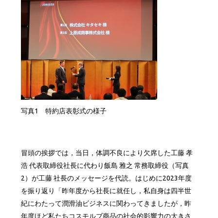
写真1 特約店表彰式の様子
冒頭の挨拶では，当日，体調不良により欠席した工藤 孝
浩 代表取締役社長に代わり飯島 雅之 常務取締役（写真
2）が工藤 社長のメッセージを代読。はじめに2023年度
を振り返り「昨年度から社長に就任し，私自身は四半世
紀にわたって潤滑油ビジネスに関わってきましたが，昨
年度ほど私たちコスモルブ商品の社会的影響力の大きさ