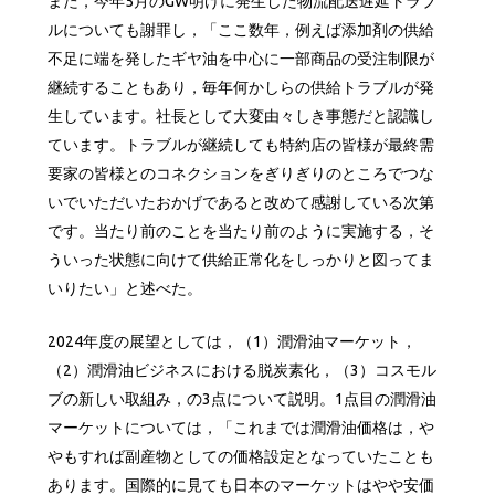
また，今年5月のGW明けに発生した物流配送遅延トラブ
ルについても謝罪し，「ここ数年，例えば添加剤の供給
不足に端を発したギヤ油を中心に一部商品の受注制限が
継続することもあり，毎年何かしらの供給トラブルが発
生しています。社長として大変由々しき事態だと認識し
ています。トラブルが継続しても特約店の皆様が最終需
要家の皆様とのコネクションをぎりぎりのところでつな
いでいただいたおかげであると改めて感謝している次第
です。当たり前のことを当たり前のように実施する，そ
ういった状態に向けて供給正常化をしっかりと図ってま
いりたい」と述べた。
2024年度の展望としては，（1）潤滑油マーケット，
（2）潤滑油ビジネスにおける脱炭素化，（3）コスモル
ブの新しい取組み，の3点について説明。1点目の潤滑油
マーケットについては，「これまでは潤滑油価格は，や
やもすれば副産物としての価格設定となっていたことも
あります。国際的に見ても日本のマーケットはやや安価