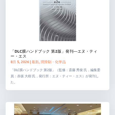
「DLC膜ハンドブック 第2版」発刊―エヌ・ティ
ー・エス
8月 5, 2026
|
最新
,
潤滑剤・化学品
「DLC膜ハンドブック 第2版」（監修：斎藤 秀俊 氏，編集委
員：赤坂 大樹 氏，発行所：エヌ・ティー・エス）が発刊し
た。