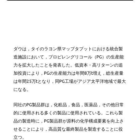
ダウは，タイのラヨン県マップタプットにおける統合製
造施設において，プロピレングリコール（PG）の生産能
力を拡大したことを発表した。低資本・高リターンの追
加投資により，PGの生産能力は年間8万t増え，総生産量
は年間25万tとなり，同PG工場がアジア太平洋地域で最大
になる。
同社のPG製品群は，化粧品，食品，医薬品，その他日常
的に使用される多くの製品に使用されている。これら製
品の製造時に，PG製品群が原料の化学構成要素を向上さ
せることにより，高品質な最終製品を製造することに役
立つ。