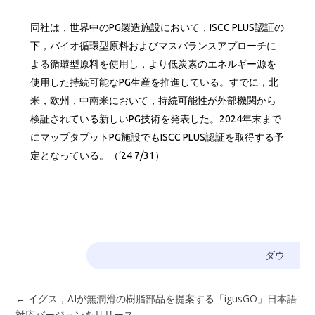
同社は，世界中のPG製造施設において，ISCC PLUS認証の
下，バイオ循環型原料およびマスバランスアプローチに
よる循環型原料を使用し，より低炭素のエネルギー源を
使用した持続可能なPG生産を推進している。すでに，北
米，欧州，中南米において，持続可能性が外部機関から
検証されている新しいPG技術を発表した。2024年末まで
にマップタプットPG施設でもISCC PLUS認証を取得する予
定となっている。（’24 7/31）
ダウ
←
イグス，AIが無潤滑の樹脂部品を提案する「igusGO」日本語
対応バージョンをリリース