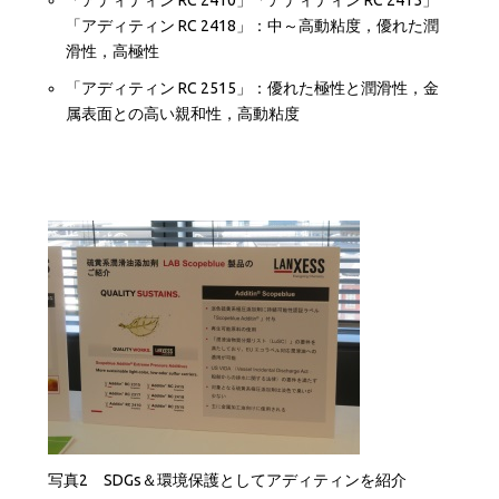
「アディティン RC 2410」「アディティン RC 2415」
「アディティン RC 2418」：中～高動粘度，優れた潤
滑性，高極性
「アディティン RC 2515」：優れた極性と潤滑性，金
属表面との高い親和性，高動粘度
写真2 SDGs＆環境保護としてアディティンを紹介