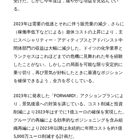
受けた。しかし今年度は，緩やかな増益を見込んでい
る。
2023年は需要の低迷とそれに伴う販売量の減少，さらに
（稼働率低下などによる）遊休コストの上昇により，主
にスペシャリティー・アディティブスとアドバンスト中
間体部門の収益は大幅に減少した。ドイツの化学業界と
ランクセスはこれほどまでの危機に見舞われた年を経験
したことがない。しかしこの局面を可能な限り安定的に
乗り切り，再び景気が好転したときに最適なポジション
を確保できるよう，全力を尽くしている。
2023年に発表した「FORWARD!」アクションプランによ
り，景気後退への対策を講じている。コスト削減と投資
削減により2023年はすでに1億ユーロの確保を実現した。
グループの再編による効率的なポジショニングを含み組
織再編により2025年以降は永続的に年間コストを約1億
5,000万ユーロ削減する計画だ。