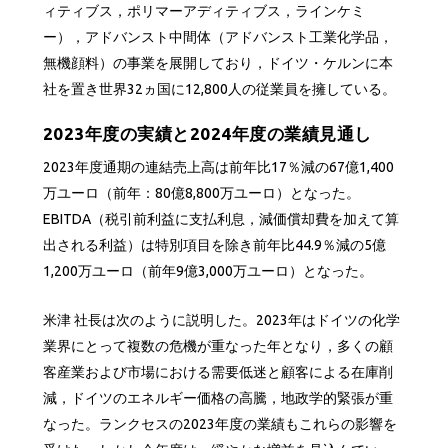
ィティブス，ポリマーアディティブス，ラインケミ
ー），アドバンスト中間体（アドバンスト工業化学品，
無機顔料）の事業を展開しており，ドイツ・ケルンに本
社を置き世界32ヵ国に12,800人の従業員を擁している。
2023年度の実績と2024年度の業績見通し
2023年度通期の連結売上高は前年比17％減の67億1,400
万ユーロ（前年：80億8,800万ユーロ）となった。
EBITDA（税引前利益に支払利息，減価償却費を加えて算
出される利益）は特別項目を除き前年比44.9％減の5億
1,200万ユーロ（前年9億3,000万ユーロ）となった。
米津 社長は次のように説明した。2023年はドイツの化学
業界にとって複数の危機が重なった年となり，多くの顧
客産業および市場における需要低迷と顧客による在庫削
減，ドイツのエネルギー価格の高騰，地政学的緊張が重
なった。ランクセスの2023年度の業績もこれらの影響を