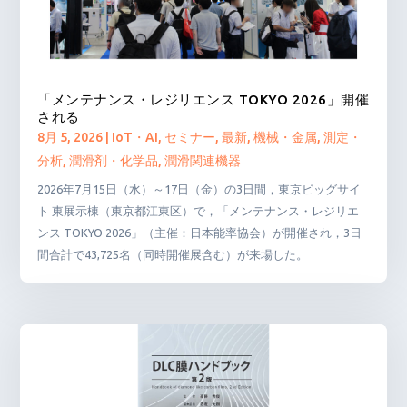
「メンテナンス・レジリエンス TOKYO 2026」開催
される
8月 5, 2026
|
IoT・AI
,
セミナー
,
最新
,
機械・金属
,
測定・
分析
,
潤滑剤・化学品
,
潤滑関連機器
2026年7月15日（水）～17日（金）の3日間，東京ビッグサイ
ト 東展示棟（東京都江東区）で，「メンテナンス・レジリエ
ンス TOKYO 2026」（主催：日本能率協会）が開催され，3日
間合計で43,725名（同時開催展含む）が来場した。