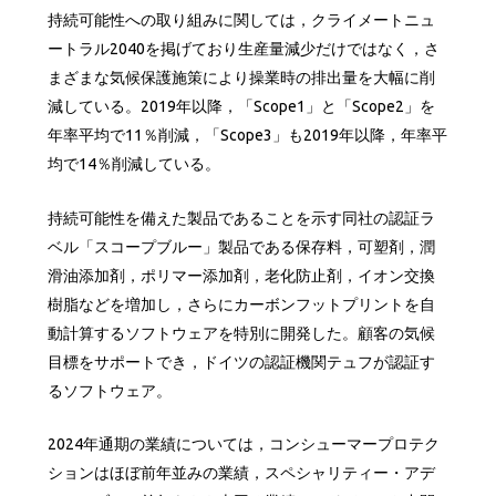
持続可能性への取り組みに関しては，クライメートニュ
ートラル2040を掲げており生産量減少だけではなく，さ
まざまな気候保護施策により操業時の排出量を大幅に削
減している。2019年以降，「Scope1」と「Scope2」を
年率平均で11％削減，「Scope3」も2019年以降，年率平
均で14％削減している。
持続可能性を備えた製品であることを示す同社の認証ラ
ベル「スコープブルー」製品である保存料，可塑剤，潤
滑油添加剤，ポリマー添加剤，老化防止剤，イオン交換
樹脂などを増加し，さらにカーボンフットプリントを自
動計算するソフトウェアを特別に開発した。顧客の気候
目標をサポートでき，ドイツの認証機関テュフが認証す
るソフトウェア。
2024年通期の業績については，コンシューマープロテク
ションはほぼ前年並みの業績，スペシャリティー・アデ