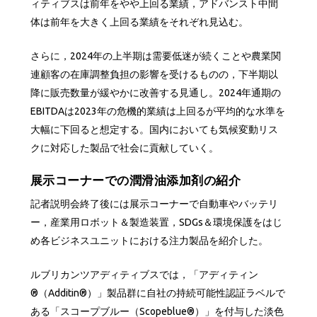
ィティブスは前年をやや上回る業績，アドバンスト中間
体は前年を大きく上回る業績をそれぞれ見込む。
さらに，2024年の上半期は需要低迷が続くことや農業関
連顧客の在庫調整負担の影響を受けるものの，下半期以
降に販売数量が緩やかに改善する見通し。2024年通期の
EBITDAは2023年の危機的業績は上回るが平均的な水準を
大幅に下回ると想定する。国内においても気候変動リス
クに対応した製品で社会に貢献していく。
展示コーナーでの潤滑油添加剤の紹介
記者説明会終了後には展示コーナーで自動車やバッテリ
ー，産業用ロボット＆製造装置，SDGs＆環境保護をはじ
め各ビジネスユニットにおける注力製品を紹介した。
ルブリカンツアディティブスでは，「アディティン
®（Additin®）」製品群に自社の持続可能性認証ラベルで
ある「スコープブルー（Scopeblue®）」を付与した淡色