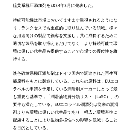
硫黄系極圧添加剤を2024年2月に発表した。
持続可能性は市場においてますます重視されるようにな
り，ランクセスでも重点的に取り組んでいる領域。様々
な用途向けの製品で顧客を支援し，共に成長するために
適切な製品を取り揃えるだけでなく，より持続可能で環
境に優しい代替品も提供することで市場での優位性を維
持する。
淡色硫黄系極圧添加剤はドイツ国内で調達された再生可
能原料をもとに製造している。これらの原料は，EUエコ
ラベルの申請を予定している潤滑剤メーカーにとって最
も重要な基準で，「潤滑油物質分類リスト（LuSC）」の
要件も満たしている。EUエコラベル潤滑剤は従来の潤滑
剤よりも環境に優しい代替品であり，幅広い環境基準に
配慮することにより生物多様性への影響を低減すること
を目的としている。