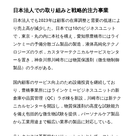
日本法人での取り組みと戦略的注力事業
日本法人でも2023年は顧客の在庫調整と需要の低迷によ
り売上高が減少した。日本では10のビジネスユニット
で，東京・丸の内に本社を構え，愛知県豊橋市にはライ
ンケミーの予備分散ゴム製品の製造，液体高純化テクノ
ロジーズのラボ，カスタマーテクニカルサービスセンタ
ーを置き，神奈川県川崎市には物質保護剤（微生物制御
製品）のラボがある。
国内顧客のサービス向上のため設備投資を継続してお
り，豊橋事業所にはラインケミービジネスユニットの新
倉庫や品質管理（QC）ラボ棟を新設，川崎市には新テク
ニカルセンターを開設し，物質保護剤の高度な試験能力
を備え包括的な微生物試験を提供，パーソナルケア製品
から工業用途まで幅広い業界の製品に対応している。