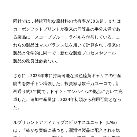
同社では，持続可能な原材料の含有率が50％超，または
カーボンフットプリントが従来の同等品の半分未満であ
る製品に「スコープブルー」ラベルを付与している。こ
れらの製品はマスバランス法を用いて計算され，従来の
製品と化学的に同一で，新たな製造プロセスやツール，
製品の改良は必要ない。
さらに，2023年末に持続可能な淡色硫黄キャリアの生産
能力を数千トン増強した。投資額は数千万ユーロで，計
画通り約2年間で，ドイツ・マンハイムの拠点において完
成した。追加生産量は，2024年初頭から利用可能となっ
た。
ルブリカントアディティブスビジネスユニット（LAB）
は，「確かな実績に基づき，潤滑油製品に配合される塩