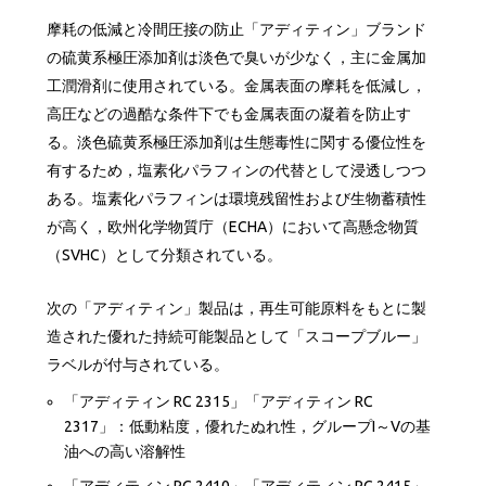
摩耗の低減と冷間圧接の防止「アディティン」ブランド
の硫黄系極圧添加剤は淡色で臭いが少なく，主に金属加
工潤滑剤に使用されている。金属表面の摩耗を低減し，
高圧などの過酷な条件下でも金属表面の凝着を防止す
る。淡色硫黄系極圧添加剤は生態毒性に関する優位性を
有するため，塩素化パラフィンの代替として浸透しつつ
ある。塩素化パラフィンは環境残留性および生物蓄積性
が高く，欧州化学物質庁（ECHA）において高懸念物質
（SVHC）として分類されている。
次の「アディティン」製品は，再生可能原料をもとに製
造された優れた持続可能製品として「スコープブルー」
ラベルが付与されている。
「アディティン RC 2315」「アディティン RC
2317」：低動粘度，優れたぬれ性，グループI～Vの基
油への高い溶解性