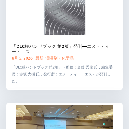
「DLC膜ハンドブック 第2版」発刊―エヌ・ティ
ー・エス
8月 5, 2026
|
最新
,
潤滑剤・化学品
「DLC膜ハンドブック 第2版」（監修：斎藤 秀俊 氏，編集委
員：赤坂 大樹 氏，発行所：エヌ・ティー・エス）が発刊し
た。