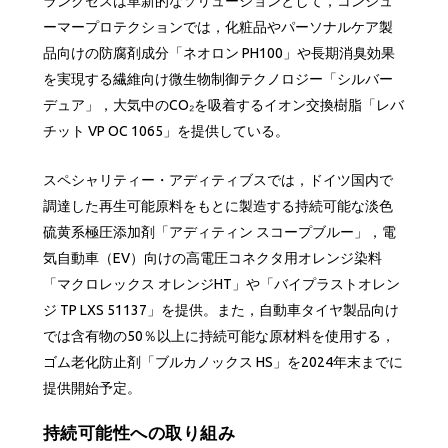
ランクセスは革新的なソリューションとして，コンシュ
ーマープロテクションでは，化粧品やパーソナルケア製
品向けの防腐剤成分「ネオロン PH100」や長期消臭効果
を実現する繊維向け微生物制御テクノロジー「シルバー
デュア」，大気中のCO₂を吸着するイオン交換樹脂「レバ
チット VP OC 1065」を提供している。
スペシャリティー・アディティブスでは，ドイツ国内で
調達した再生可能原料をもとに製造する持続可能な淡色
硫黄系極圧添加剤「アディティン スコープブルー」，電
気自動車（EV）向けの高電圧コネクタ用オレンジ染料
「マクロレックス オレンジHT」や「バイプラストオレン
ジ TP LXS 51137」を提供。また，自動車タイヤ製品向け
では含有物の50％以上に持続可能な原材料を使用する，
ゴム老化防止剤「ブルカノックス HS」を2024年末までに
提供開始予定。
持続可能性への取り組み