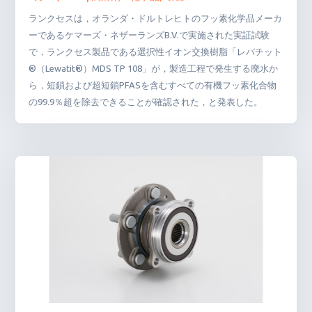
ランクセスは，オランダ・ドルトレヒトのフッ素化学品メーカ
ーであるケマーズ・ネザーランズB.V.で実施された実証試験
で，ランクセス製品である選択性イオン交換樹脂「レバチット
®（Lewatit®）MDS TP 108」が，製造工程で発生する廃水か
ら，短鎖および超短鎖PFASを含むすべての有機フッ素化合物
の99.9％超を除去できることが確認された，と発表した。