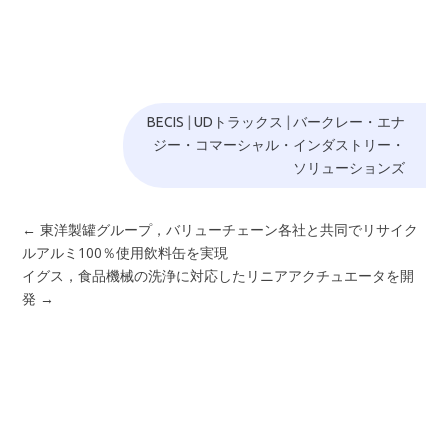
BECIS
|
UDトラックス
|
バークレー・エナ
ジー・コマーシャル・インダストリー・
ソリューションズ
←
東洋製罐グループ，バリューチェーン各社と共同でリサイク
ルアルミ100％使用飲料缶を実現
イグス，食品機械の洗浄に対応したリニアアクチュエータを開
発
→