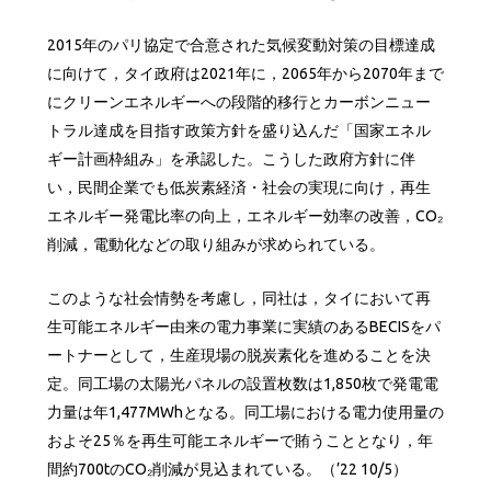
2015年のパリ協定で合意された気候変動対策の目標達成
に向けて，タイ政府は2021年に，2065年から2070年まで
にクリーンエネルギーへの段階的移行とカーボンニュー
トラル達成を目指す政策方針を盛り込んだ「国家エネル
ギー計画枠組み」を承認した。こうした政府方針に伴
い，民間企業でも低炭素経済・社会の実現に向け，再生
エネルギー発電比率の向上，エネルギー効率の改善，CO₂
削減，電動化などの取り組みが求められている。
このような社会情勢を考慮し，同社は，タイにおいて再
生可能エネルギー由来の電力事業に実績のあるBECISをパ
ートナーとして，生産現場の脱炭素化を進めることを決
定。同工場の太陽光パネルの設置枚数は1,850枚で発電電
力量は年1,477MWhとなる。同工場における電力使用量の
およそ25％を再生可能エネルギーで賄うこととなり，年
間約700tのCO₂削減が見込まれている。（’22 10/5）