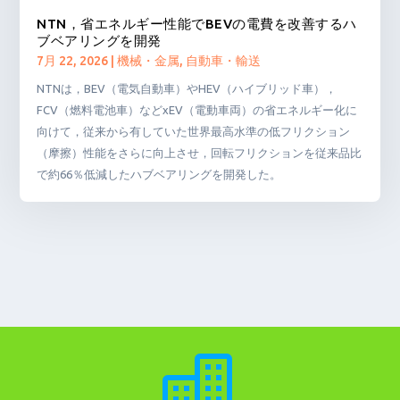
NTN，省エネルギー性能でBEVの電費を改善するハ
ブベアリングを開発
7月 22, 2026
|
機械・金属
,
自動車・輸送
NTNは，BEV（電気自動車）やHEV（ハイブリッド車），
FCV（燃料電池車）などxEV（電動車両）の省エネルギー化に
向けて，従来から有していた世界最高水準の低フリクション
（摩擦）性能をさらに向上させ，回転フリクションを従来品比
で約66％低減したハブベアリングを開発した。
