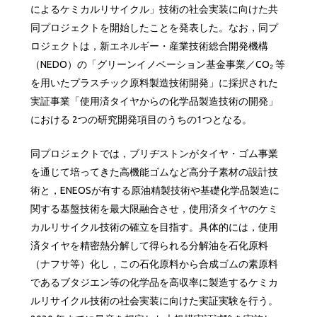
によるケミカルリサイクル」技術の社会実装に向けた共
同プロジェクトを開始したことを発表した。なお，同プ
ロジェクトは，新エネルギー・産業技術総合開発機構
（NEDO）の「グリーンイノベーション基金事業／CO₂ 等
を用いたプラスチック原料製造技術開発」に採択された
実証事業「使用済タイヤからの化学品製造技術の開発」
における 2つの研究開発項目のうちの1つとなる。
同プロジェクトでは，ブリヂストンがタイヤ・ゴム事業
を通じて培ってきた高機能ゴムなど高分子素材の設計技
術と，ENEOSが有する原油精製技術や基礎化学品製造に
関する基盤技術を最大限融合させ，使用済タイヤのケミ
カルリサイクル技術の確立を目指す。具体的には，使用
済タイヤを精密熱分解して得られる分解油を石化原料
（ナフサ等）化し，この石化原料から合成ゴムの素原料
であるブタジエン等の化学品を高収率に製造するケミカ
ルリサイクル技術の社会実装に向けた実証実験を行う。