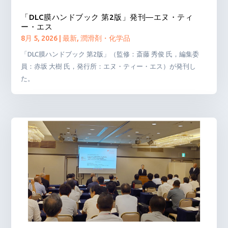
「DLC膜ハンドブック 第2版」発刊―エヌ・ティ
ー・エス
8月 5, 2026
|
最新
,
潤滑剤・化学品
「DLC膜ハンドブック 第2版」（監修：斎藤 秀俊 氏，編集委
員：赤坂 大樹 氏，発行所：エヌ・ティー・エス）が発刊し
た。