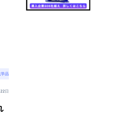
化学品
月22日
れ