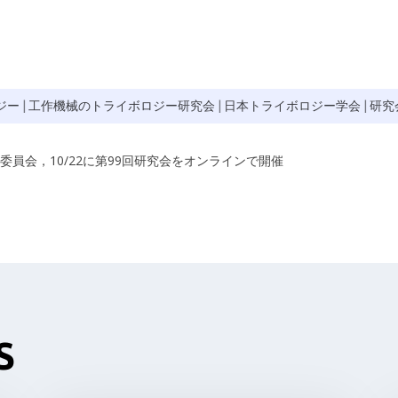
ジー
|
工作機械のトライボロジー研究会
|
日本トライボロジー学会
|
研究
員会，10/22に第99回研究会をオンラインで開催
S