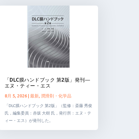
「DLC膜ハンドブック 第2版」発刊―
エヌ・ティー・エス
8月 5, 2026
|
最新
,
潤滑剤・化学品
「DLC膜ハンドブック 第2版」（監修：斎藤 秀俊
氏，編集委員：赤坂 大樹 氏，発行所：エヌ・テ
ィー・エス）が発刊した。