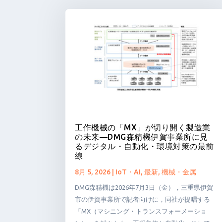
工作機械の「MX」が切り開く製造業
の未来―DMG森精機伊賀事業所に見
るデジタル・自動化・環境対策の最前
線
8月 5, 2026
|
IoT・AI
,
最新
,
機械・金属
DMG森精機は2026年7月3日（金），三重県伊賀
市の伊賀事業所で記者向けに，同社が提唱する
「MX（マシニング・トランスフォーメーショ