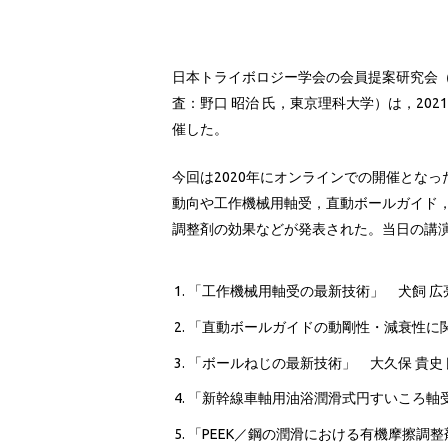
日本トライボロジー学会の会員提案研究会
査：野口 昭治 氏，東京理科大学）は，202
催した。
今回は2020年にオンラインでの開催となった
動向や工作機械用軸受，直動ボールガイド
調整剤の効果などが発表された。当日の講
「工作機械用軸受の最新技術」 犬飼 広亮
「直動ボールガイドの動剛性・減衰性に関
「ボールねじの最新技術」 大久保 貴史
「新幹線車軸用油浴潤滑式円すいころ軸受
「PEEK／鋼の潤滑における有機摩擦調整剤の