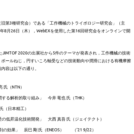
（旧第3種研究会）である「工作機械のトライボロジー研究会」（主
1年8月26日（木），WebEXを使用した第16回研究会をオンラインで開
JIMTOF 2020の出展社から5件のテーマが発表され，工作機械の技術
，ボールねじ，円すいころ軸受などの技術動向や潤滑における有機摩擦
演内容は以下の通り。
 氏（NTN）
する解析的取り組み」 今井 竜也 氏（THK）
 氏（日本精工）
の低昇温化技術開発」 大西 真吾 氏（ジェイテクト）
効果」 辰巳 剛 氏（ENEOS） （’21 9/22）