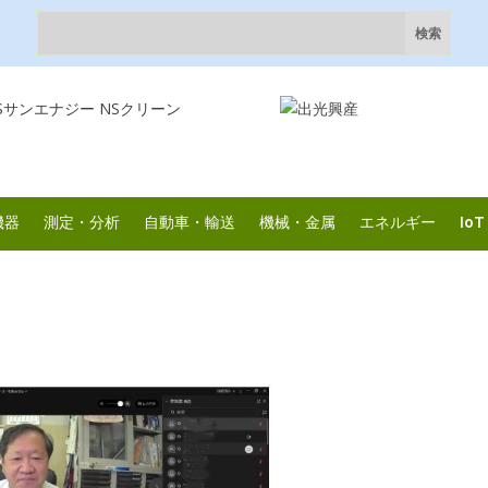
機器
測定・分析
自動車・輸送
機械・金属
エネルギー
IoT