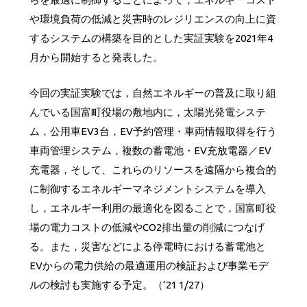
や環境負荷の低減と災害時のレジリエンスの向上に資
するシステムの構築を目的とした実証実験を2021年4
月から開始すると発表した。
今回の実証実験では，自然エネルギーの普及に取り組
んでいる国富町役場の敷地内に，太陽光発電システ
ム，公用車EV3台，EV予約管理・車両情報取得を行う
車両管理システム，複数の蓄電池・EV充放電器／EV
充電器，そして、これらのリソースを遠隔から複合的
に制御するエネルギーマネジメントシステムを導入
し，エネルギー利用の最適化を図ることで，国富町役
場の電力コストの低減やCO
2
排出量の削減につなげ
る。また，災害などによる停電時における蓄電池と
EVからの電力供給の最適運用の検証および事業モデ
ルの検討も実施する予定。（’21 1/27）