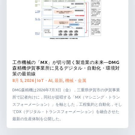
工作機械の「MX」が切り開く製造業の未来―DMG
森精機伊賀事業所に見るデジタル・自動化・環境対
策の最前線
8月 5, 2026
|
IoT・AI
,
最新
,
機械・金属
DMG森精機は2026年7月3日（金），三重県伊賀市の伊賀事業
所で記者向けに，同社が提唱する「MX（マシニング・トラン
スフォーメーション）」を軸とした，工程集約と自動化，そし
てDX（デジタル・トランスフォーメーション）を融合させた
最新の生産体制を公開した。