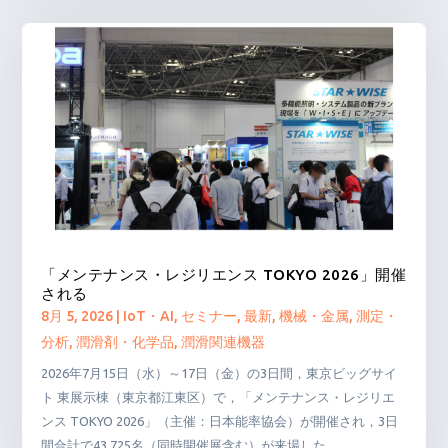
「メンテナンス・レジリエンス TOKYO 2026」開催
される
8月 5, 2026
|
IoT・AI
,
セミナー
,
最新
,
機械・金属
,
測定・
分析
,
潤滑剤・化学品
,
潤滑関連機器
2026年7月15日（水）～17日（金）の3日間，東京ビッグサイ
ト 東展示棟（東京都江東区）で，「メンテナンス・レジリエ
ンス TOKYO 2026」（主催：日本能率協会）が開催され，3日
間合計で43,725名（同時開催展含む）が来場した。