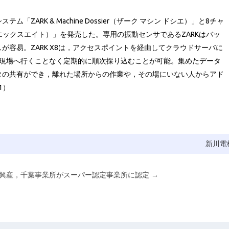
ZARK & Machine Dossier（ザーク マシン ドシエ）」と8チャ
ク エックスエイト）」を発売した。専用の振動センサであるZARKはバッ
が容易。ZARK X8は，アクセスポイントを経由してクラウドサーバに
を現場へ行くことなく定期的に順次採り込むことが可能。集めたデータ
タの共有ができ，離れた場所からの作業や，その場にいない人からアド
1）
新川電
興産，千葉事業所がスーパー認定事業所に認定
→