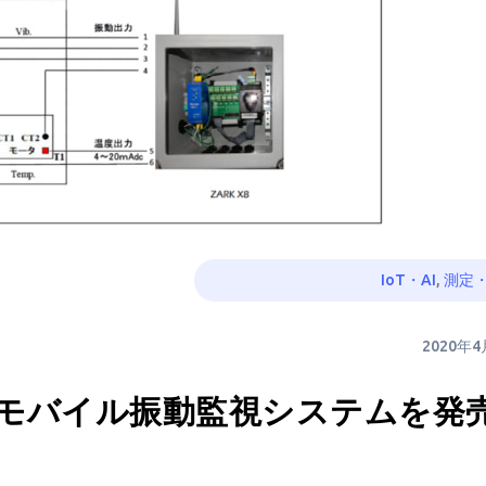
IoT・AI
,
測定
2020年
モバイル振動監視システムを発