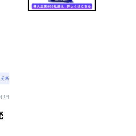
・分析
4月1日
売