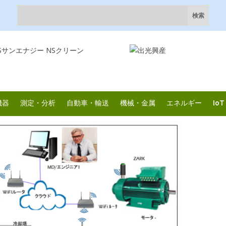
機器
測定・分析
自動車・輸送
機械・金属
エネルギー
IoT