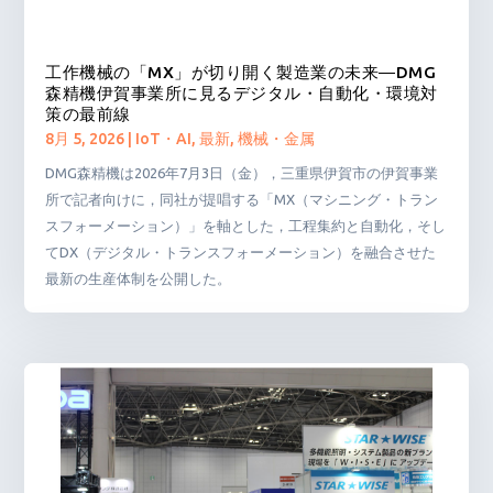
工作機械の「MX」が切り開く製造業の未来―DMG
森精機伊賀事業所に見るデジタル・自動化・環境対
策の最前線
8月 5, 2026
|
IoT・AI
,
最新
,
機械・金属
DMG森精機は2026年7月3日（金），三重県伊賀市の伊賀事業
所で記者向けに，同社が提唱する「MX（マシニング・トラン
スフォーメーション）」を軸とした，工程集約と自動化，そし
てDX（デジタル・トランスフォーメーション）を融合させた
最新の生産体制を公開した。