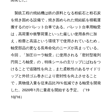
製銑工程の焼結機は鉄の原料となる粉鉱石と粉石炭
を焼き固める設備で，焼き固められた焼結鉱を積載運
搬するのがパレット台車である。パレット台車用軸受
は，高荷重や衝撃荷重といった厳しい使用条件に加
え，粉塵と高温という環境下で使用されているため，
軸受部品の更なる長寿命化のニーズが高まっている。
今回，「加圧ローラ軸受」に使用される「密封型複列
円筒ころ軸受」の，特殊シールの主リップにばねをつ
けることで追随性を向上，また柔軟性のあるサイドリ
ップと外径ゴム巻きにより密封性を向上させること
で，異物侵入量を従来品比70％低減できる軸受を開発
した。2020年1月に量産を開始する予定。（’19
10/16）