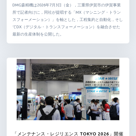
DMG森精機は2026年7月3日（金），三重県伊賀市の伊賀事業
所で記者向けに，同社が提唱する「MX（マシニング・トラン
スフォーメーション）」を軸とした，工程集約と自動化，そし
てDX（デジタル・トランスフォーメーション）を融合させた
最新の生産体制を公開した。
「メンテナンス・レジリエンス TOKYO 2026」開催