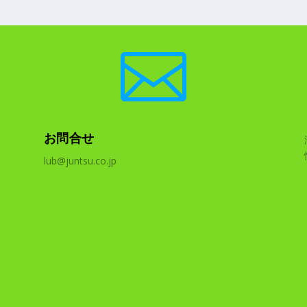

お問合せ
lub@juntsu.co.jp