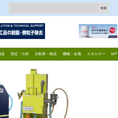
機器
測定・分析
自動車・輸送
機械・金属
エネルギー
IoT