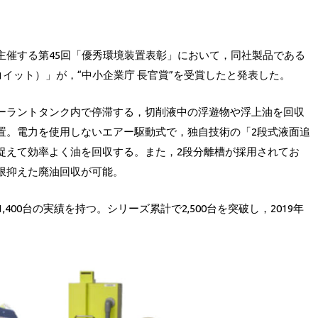
催する第45回「優秀環境装置表彰」において，同社製品である
エコイット）」が，“中小企業庁 長官賞”を受賞したと発表した。
ラントタンク内で停滞する，切削液中の浮遊物や浮上油を回収
置。電力を使用しないエアー駆動式で，独自技術の「2段式液面追
捉えて効率よく油を回収する。また，2段分離槽が採用されてお
限抑えた廃油回収が可能。
400台の実績を持つ。シリーズ累計で2,500台を突破し，2019年