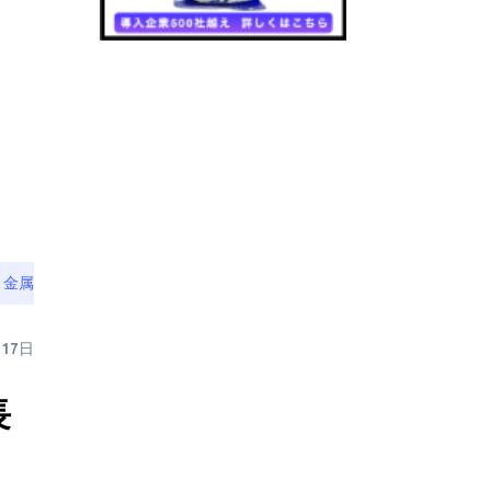
・金属
月17日
長