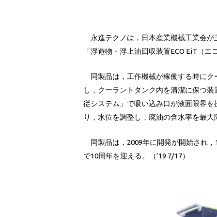
永進テクノは，日本産業機械工業会が主
「浮遊物・浮上油回収装置ECO EiT（
同製品は，工作機械が稼働する時にクー
し，クーラントタンク内を清潔に保つ装
従システム」で吸い込み口が液面限界を
り，水位を調整し，廃油の含水率を最大
同製品は，2009年に開発が開始され，1,
で10周年を迎える。（’19 7/17）