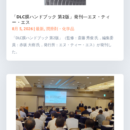
「DLC膜ハンドブック 第2版」発刊―エヌ・ティ
ー・エス
8月 5, 2026
|
最新
,
潤滑剤・化学品
「DLC膜ハンドブック 第2版」（監修：斎藤 秀俊 氏，編集委
員：赤坂 大樹 氏，発行所：エヌ・ティー・エス）が発刊し
た。