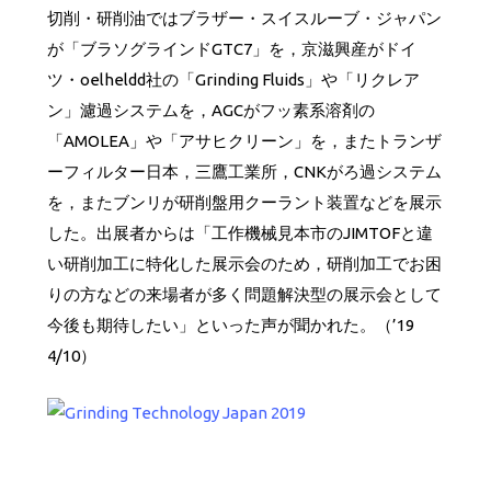
切削・研削油ではブラザー・スイスルーブ・ジャパン
が「ブラソグラインドGTC7」を，京滋興産がドイ
ツ・oelheldd社の「Grinding Fluids」や「リクレア
ン」濾過システムを，AGCがフッ素系溶剤の
「AMOLEA」や「アサヒクリーン」を，またトランザ
ーフィルター日本，三鷹工業所，CNKがろ過システム
を，またブンリが研削盤用クーラント装置などを展示
した。出展者からは「工作機械見本市のJIMTOFと違
い研削加工に特化した展示会のため，研削加工でお困
りの方などの来場者が多く問題解決型の展示会として
今後も期待したい」といった声が聞かれた。（’19
4/10）