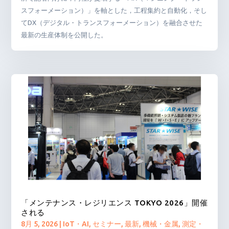
スフォーメーション）」を軸とした，工程集約と自動化，そし
てDX（デジタル・トランスフォーメーション）を融合させた
最新の生産体制を公開した。
「メンテナンス・レジリエンス TOKYO 2026」開催
される
8月 5, 2026
|
IoT・AI
,
セミナー
,
最新
,
機械・金属
,
測定・