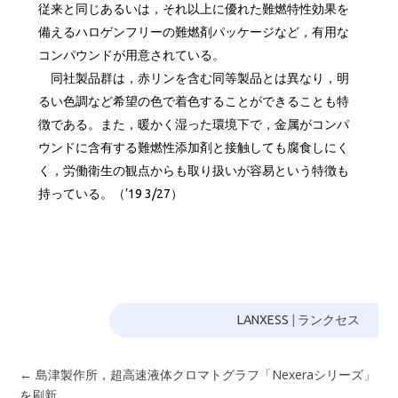
従来と同じあるいは，それ以上に優れた難燃特性効果を
備えるハロゲンフリーの難燃剤パッケージなど，有用な
コンパウンドが用意されている。
同社製品群は，赤リンを含む同等製品とは異なり，明
るい色調など希望の色で着色することができることも特
徴である。また，暖かく湿った環境下で，金属がコンパ
ウンドに含有する難燃性添加剤と接触しても腐食しにく
く，労働衛生の観点からも取り扱いが容易という特徴も
持っている。（’19 3/27）
LANXESS
|
ランクセス
←
島津製作所，超高速液体クロマトグラフ「Nexeraシリーズ」
を刷新