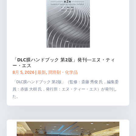
「DLC膜ハンドブック 第2版」発刊―エヌ・ティ
ー・エス
8月 5, 2026
|
最新
,
潤滑剤・化学品
「DLC膜ハンドブック 第2版」（監修：斎藤 秀俊 氏，編集委
員：赤坂 大樹 氏，発行所：エヌ・ティー・エス）が発刊し
た。