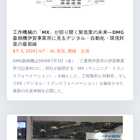
工作機械の「MX」が切り開く製造業の未来―DMG
森精機伊賀事業所に見るデジタル・自動化・環境対
策の最前線
8月 5, 2026
|
IoT・AI
,
最新
,
機械・金属
DMG森精機は2026年7月3日（金），三重県伊賀市の伊賀事業
所で記者向けに，同社が提唱する「MX（マシニング・トラン
スフォーメーション）」を軸とした，工程集約と自動化，そし
てDX（デジタル・トランスフォーメーション）を融合させた
最新の生産体制を公開した。