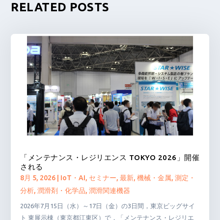
RELATED POSTS
「メンテナンス・レジリエンス TOKYO 2026」開催
される
8月 5, 2026
|
IoT・AI
,
セミナー
,
最新
,
機械・金属
,
測定・
分析
,
潤滑剤・化学品
,
潤滑関連機器
2026年7月15日（水）～17日（金）の3日間，東京ビッグサイ
ト 東展示棟（東京都江東区）で，「メンテナンス・レジリエ