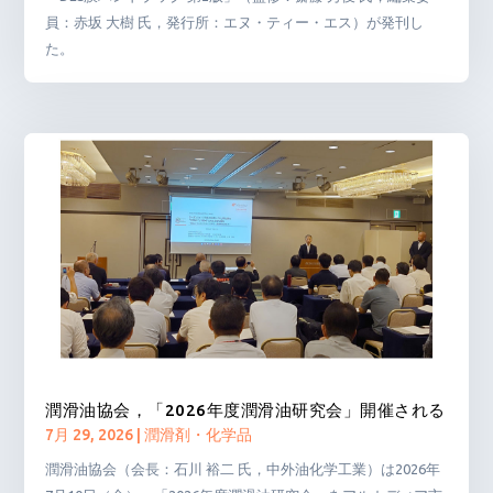
員：赤坂 大樹 氏，発行所：エヌ・ティー・エス）が発刊し
た。
潤滑油協会，「2026年度潤滑油研究会」開催される
7月 29, 2026
|
潤滑剤・化学品
潤滑油協会（会長：石川 裕二 氏，中外油化学工業）は2026年