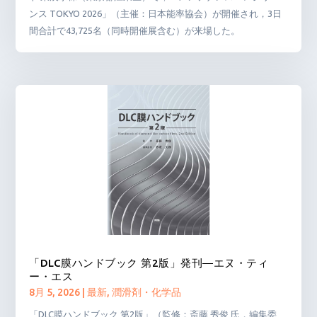
ンス TOKYO 2026」（主催：日本能率協会）が開催され，3日
間合計で43,725名（同時開催展含む）が来場した。
「DLC膜ハンドブック 第2版」発刊―エヌ・ティ
ー・エス
8月 5, 2026
|
最新
,
潤滑剤・化学品
「DLC膜ハンドブック 第2版」（監修：斎藤 秀俊 氏，編集委