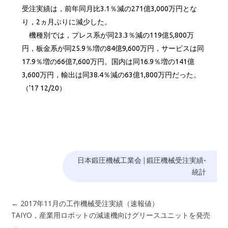
受注実績は，前年同月比3.1％減の271億3,000万円とな
り，2ヵ月ぶりに減少した。
機種別では，プレス系が同23.3％減の119億5,800万
円，板金系が同25.9％増の84億9,600万円，サービスは同
17.9％増の66億7,600万円。国内は同16.9％増の141億
3,600万円，輸出は同38.4％減の63億1,800万円だった。
（’17 12/20）
日本鍛圧機械工業会
|
鍛圧機械受注実績-
統計
←
2017年11月の工作機械受注実績（速報値）
TAIYO，産業用ロボットの減速機向けグリースユニットを発売
→