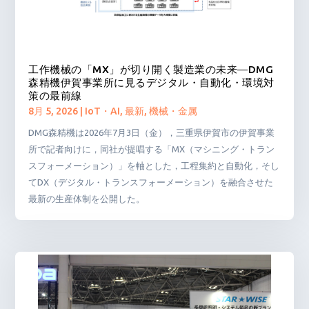
工作機械の「MX」が切り開く製造業の未来―DMG
森精機伊賀事業所に見るデジタル・自動化・環境対
策の最前線
8月 5, 2026
|
IoT・AI
,
最新
,
機械・金属
DMG森精機は2026年7月3日（金），三重県伊賀市の伊賀事業
所で記者向けに，同社が提唱する「MX（マシニング・トラン
スフォーメーション）」を軸とした，工程集約と自動化，そし
てDX（デジタル・トランスフォーメーション）を融合させた
最新の生産体制を公開した。