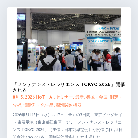
「メンテナンス・レジリエンス TOKYO 2026」開催
される
8月 5, 2026
|
IoT・AI
,
セミナー
,
最新
,
機械・金属
,
測定・
分析
,
潤滑剤・化学品
,
潤滑関連機器
2026年7月15日（水）～17日（金）の3日間，東京ビッグサイ
ト 東展示棟（東京都江東区）で，「メンテナンス・レジリエ
ンス TOKYO 2026」（主催：日本能率協会）が開催され，3日
間合計で43,725名（同時開催展含む）が来場した。