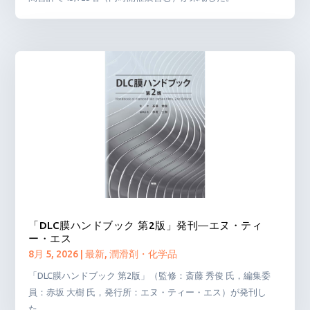
「DLC膜ハンドブック 第2版」発刊―エヌ・ティ
ー・エス
8月 5, 2026
|
最新
,
潤滑剤・化学品
「DLC膜ハンドブック 第2版」（監修：斎藤 秀俊 氏，編集委
員：赤坂 大樹 氏，発行所：エヌ・ティー・エス）が発刊し
た。