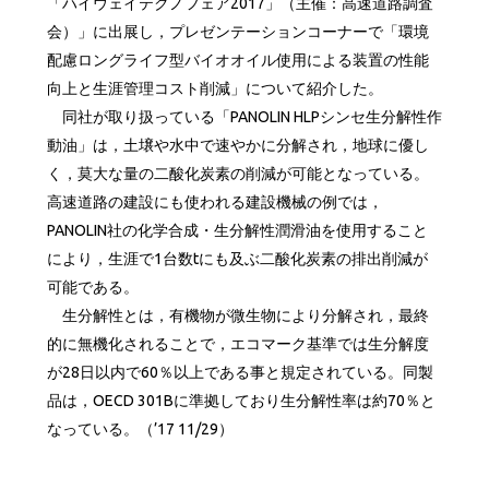
「ハイウェイテクノフェア2017」（主催：高速道路調査
会）」に出展し，プレゼンテーションコーナーで「環境
配慮ロングライフ型バイオオイル使用による装置の性能
向上と生涯管理コスト削減」について紹介した。
同社が取り扱っている「PANOLIN HLPシンセ生分解性作
動油」は，土壌や水中で速やかに分解され，地球に優し
く，莫大な量の二酸化炭素の削減が可能となっている。
高速道路の建設にも使われる建設機械の例では，
PANOLIN社の化学合成・生分解性潤滑油を使用すること
により，生涯で1台数tにも及ぶ二酸化炭素の排出削減が
可能である。
生分解性とは，有機物が微生物により分解され，最終
的に無機化されることで，エコマーク基準では生分解度
が28日以内で60％以上である事と規定されている。同製
品は，OECD 301Bに準拠しており生分解性率は約70％と
なっている。（’17 11/29）