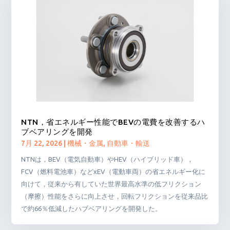
NTN，省エネルギー性能でBEVの電費を改善するハ
ブベアリングを開発
7月 22, 2026
|
機械・金属
,
自動車・輸送
NTNは，BEV（電気自動車）やHEV（ハイブリッド車），
FCV（燃料電池車）などxEV（電動車両）の省エネルギー化に
向けて，従来から有していた世界最高水準の低フリクション
（摩擦）性能をさらに向上させ，回転フリクションを従来品比
で約66％低減したハブベアリングを開発した。