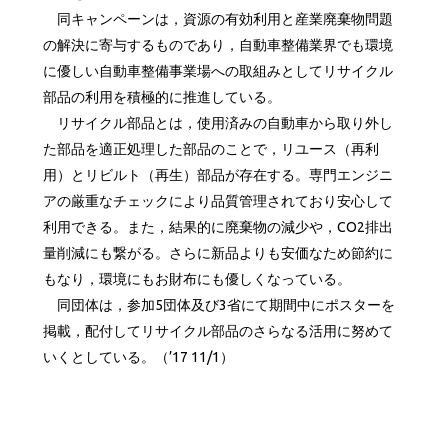
同キャンペーンは，資源の有効利用と産業廃棄物問題
の解決に寄与するものであり，自動車整備業界でも環境
に優しい自動車整備事業場への取組みとしてリサイクル
部品の利用を積極的に推進している。
リサイクル部品とは，使用済みの自動車から取り外し
た部品を適正処理した部品のことで，リユース（再利
用）とリビルト（再生）部品が存在する。専門エンジニ
アの厳重なチェックにより品質管理されており安心して
利用できる。また，結果的に廃棄物の減少や，CO2排出
量削減にも繋がる。さらに新品よりも安価なため節約に
もなり，環境にもお財布にも優しくなっている。
同団体は，参加5団体及び3省にて期間中にポスターを
掲載，配付してリサイクル部品のさらなる活用に努めて
いくとしている。（’17 11/1）