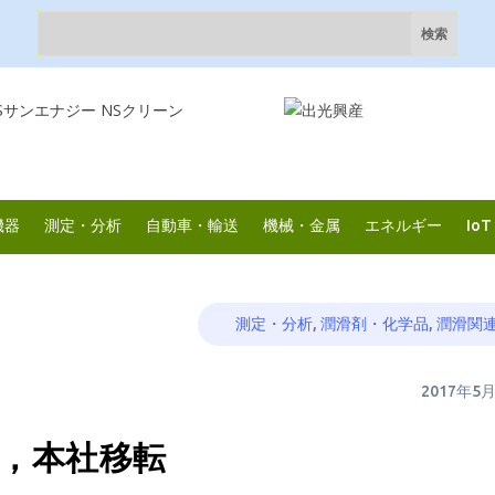
機器
測定・分析
自動車・輸送
機械・金属
エネルギー
IoT
測定・分析
,
潤滑剤・化学品
,
潤滑関
2017年5
，本社移転