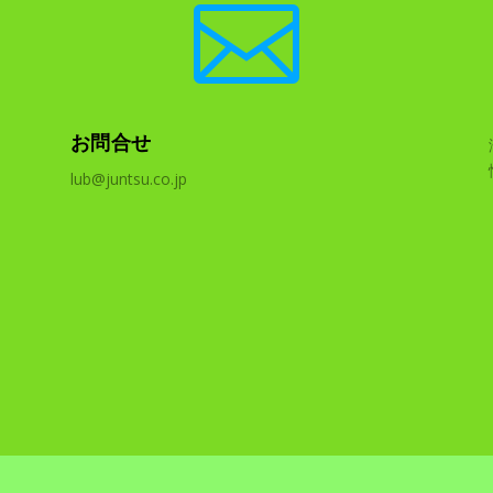

お問合せ
lub@juntsu.co.jp