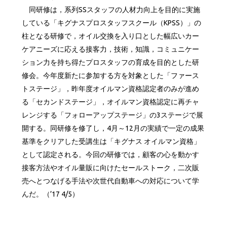
同研修は，系列SSスタッフの人材力向上を目的に実施
している「キグナスプロスタッフスクール（KPSS）」の
柱となる研修で，オイル交換を入り口とした幅広いカー
ケアニーズに応える接客力，技術，知識，コミュニケー
ション力を持ち得たプロスタッフの育成を目的とした研
修会。今年度新たに参加する方を対象とした「ファース
トステージ」，昨年度オイルマン資格認定者のみが進め
る「セカンドステージ」，オイルマン資格認定に再チャ
レンジする「フォローアップステージ」の3ステージで展
開する。同研修を修了し，4月～12月の実績で一定の成果
基準をクリアした受講生は「キグナス オイルマン資格」
として認定される。今回の研修では，顧客の心を動かす
接客方法やオイル量販に向けたセールストーク，二次販
売へとつなげる手法や次世代自動車への対応について学
んだ。（’17 4/5）