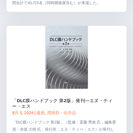
間合計で43,725名（同時開催展含む）が来場した。
「DLC膜ハンドブック 第2版」発刊―エヌ・ティ
ー・エス
8月 5, 2026
|
最新
,
潤滑剤・化学品
「DLC膜ハンドブック 第2版」（監修：斎藤 秀俊 氏，編集委
員：赤坂 大樹 氏，発行所：エヌ・ティー・エス）が発刊し