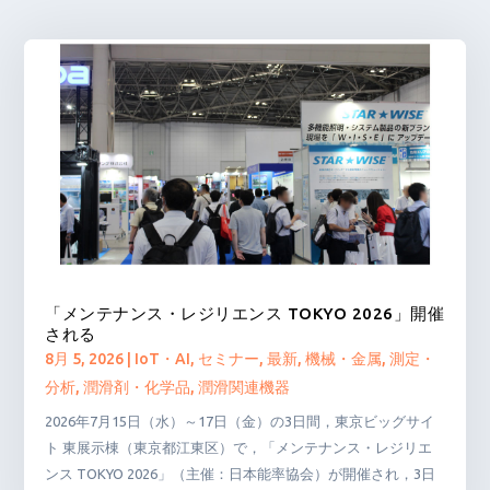
「メンテナンス・レジリエンス TOKYO 2026」開催
される
8月 5, 2026
|
IoT・AI
,
セミナー
,
最新
,
機械・金属
,
測定・
分析
,
潤滑剤・化学品
,
潤滑関連機器
2026年7月15日（水）～17日（金）の3日間，東京ビッグサイ
ト 東展示棟（東京都江東区）で，「メンテナンス・レジリエ
ンス TOKYO 2026」（主催：日本能率協会）が開催され，3日