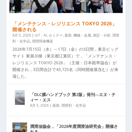
「メンテナンス・レジリエンス TOKYO 2026」
開催される
8月 5, 2026
|
IoT・AI
,
セミナー
,
最新
,
機械・金属
,
測定・分析
,
潤滑
剤・化学品
,
潤滑関連機器
2026年7月15日（水）～17日（金）の3日間，東京ビッグ
サイト 東展示棟（東京都江東区）で，「メンテナンス・
レジリエンス TOKYO 2026」（主催：日本能率協会）が
開催され，3日間合計で43,725名（同時開催展含む）が来
場した。
「DLC膜ハンドブック 第2版」発刊―エヌ・テ
ィー・エス
8月 5, 2026
|
最新
,
潤滑剤・化学品
潤滑油協会，「2026年度潤滑油研究会」開催さ
れる