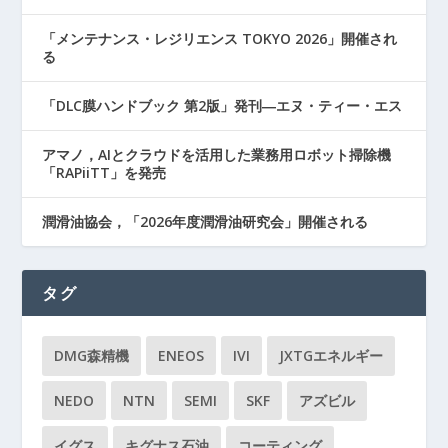
「メンテナンス・レジリエンス TOKYO 2026」開催され
る
「DLC膜ハンドブック 第2版」発刊―エヌ・ティー・エス
アマノ，AIとクラウドを活用した業務用ロボット掃除機
「RAPiiTT」を発売
潤滑油協会，「2026年度潤滑油研究会」開催される
タグ
DMG森精機
ENEOS
IVI
JXTGエネルギー
NEDO
NTN
SEMI
SKF
アズビル
イグス
キグナス石油
コーティング