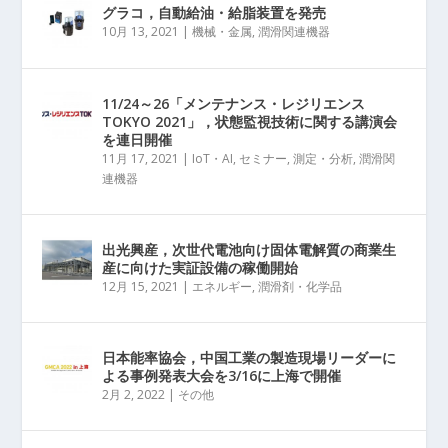
グラコ，自動給油・給脂装置を発売
10月 13, 2021
|
機械・金属
,
潤滑関連機器
11/24～26「メンテナンス・レジリエンス
TOKYO 2021」，状態監視技術に関する講演会
を連日開催
11月 17, 2021
|
IoT・AI
,
セミナー
,
測定・分析
,
潤滑関
連機器
出光興産，次世代電池向け固体電解質の商業生
産に向けた実証設備の稼働開始
12月 15, 2021
|
エネルギー
,
潤滑剤・化学品
日本能率協会，中国工業の製造現場リーダーに
よる事例発表大会を3/16に上海で開催
2月 2, 2022
|
その他