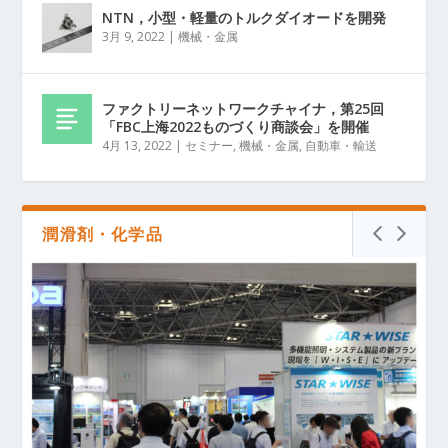
NTN，小型・軽量のトルクダイオードを開発
3月 9, 2022
|
機械・金属
ファクトリーネットワークチャイナ，第25回
「FBC上海2022ものづくり商談会」を開催
4月 13, 2022
|
セミナー
,
機械・金属
,
自動車・輸送
潤滑剤・化学品