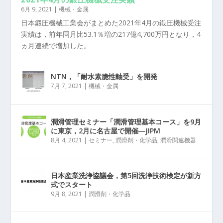
6月 9, 2021
|
機械・金属
日本鍛圧機械工業会がまとめた2021年4月の鍛圧機械受注
実績は，前年同月比53.1％増の217億4,700万円となり，4
ヵ月連続で増加した。
NTN，「耐水素脆性軸受」を開発
7月 7, 2021
|
機械・金属
潤滑管理セミナー「潤滑管理基本コース」を9月
に東京，2月に名古屋で開催―JIPM
8月 4, 2021
|
セミナー
,
潤滑剤・化学品
,
潤滑関連機器
日本産業洗浄協議会，第5回洗浄技術検定が新方
式でスタート
9月 8, 2021
|
潤滑剤・化学品