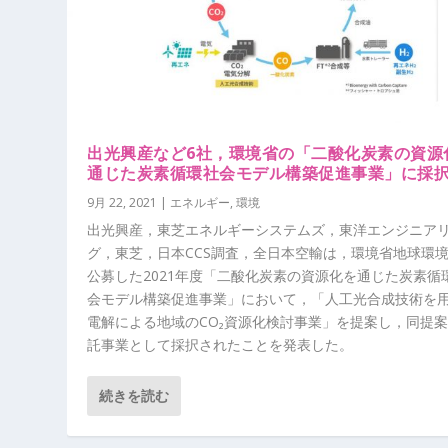
出光興産など6社，環境省の「二酸化炭素の資源
通じた炭素循環社会モデル構築促進事業」に採
9月 22, 2021
|
エネルギー
,
環境
出光興産，東芝エネルギーシステムズ，東洋エンジニア
グ，東芝，日本CCS調査，全日本空輸は，環境省地球環
公募した2021年度「二酸化炭素の資源化を通じた炭素循
会モデル構築促進事業」において，「人工光合成技術を
電解による地域のCO₂資源化検討事業」を提案し，同提
託事業として採択されたことを発表した。
続きを読む