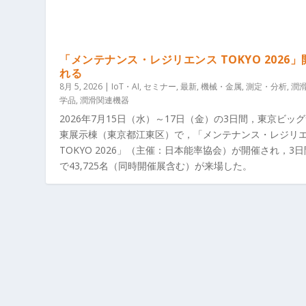
「メンテナンス・レジリエンス TOKYO 2026
れる
8月 5, 2026
|
IoT・AI
,
セミナー
,
最新
,
機械・金属
,
測定・分析
,
潤
学品
,
潤滑関連機器
2026年7月15日（水）～17日（金）の3日間，東京ビッ
東展示棟（東京都江東区）で，「メンテナンス・レジリ
TOKYO 2026」（主催：日本能率協会）が開催され，3
で43,725名（同時開催展含む）が来場した。