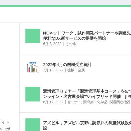
NCネットワーク，試作開発パートナーや調達先
便利なDX新サービスの提供を開始
6月 8, 2022
|
その他
2022年4月の機械受注統計
7月 13, 2022
|
機械・金属
潤滑管理セミナー「潤滑管理基本コース」を9/1
ンライン・名古屋会場でハイブリッド開催―JIP
8月 17, 2022
|
セミナー
,
潤滑剤・化学品
,
潤滑関連機器
サイト
アズビル，アズビル京都に調節弁の流量試験設
設
本ロボ