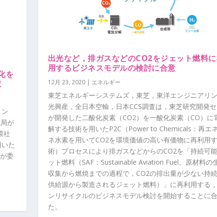
出光など，排ガスなどのCO2をジェット燃料
用するビジネスモデルの検討に合意
化を
12月 23, 2020
|
エネルギー
択
東芝エネルギーシステムズ，東芝，東洋エンジニアリ
光興産，全日本空輸，日本CCS調査は，東芝研究開発
リン
が開発した二酸化炭素（CO2）を一酸化炭素（CO）に
境局が
解する技術を用いたP2C（Power to Chemicals：再
環社
ネ水素を用いてCO2を環境価値の高い有価物に再利用
用いた
術）プロセスにより排ガスなどからのCO2を「持続可
案が委
ット燃料（SAF：Sustainable Aviation Fuel。原材料
収集から燃焼までの過程で，CO2の排出量が少ない持
供給源から製造されるジェット燃料）」に再利用する
ンリサイクルのビジネスモデル検討を開始することに
た。