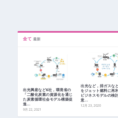
全て
最新
出光など，排ガスなど
出光興産など6社，環境省の
をジェット燃料に再
「二酸化炭素の資源化を通じ
ビジネスモデルの検
た炭素循環社会モデル構築促
意...
進...
12月 23, 2020
9月 22, 2021