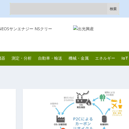
機器
測定・分析
自動車・輸送
機械・金属
エネルギー
IoT