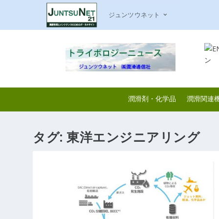
ジュンツウネット
潤滑剤・化学品
潤滑関連
タグ:
東洋エンジニアリング