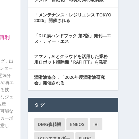
「メンテナンス・レジリエンス TOKYO
2026」開催される
「DLC膜ハンドブック 第2版」発刊―エ
に再利
ヌ・ティー・エス
アマノ，AIとクラウドを活用した業務
ング，出
用ロボット掃除機「RAPiiTT」を発売
センター
電気分
潤滑油協会，「2026年度潤滑油研究
エネや再エ
会」開催される
する技
能なジェ
の生産・
タグ
続可能な
，カーボ
DMG森精機
ENEOS
IVI
合意し
JXTGエネルギー
NEDO