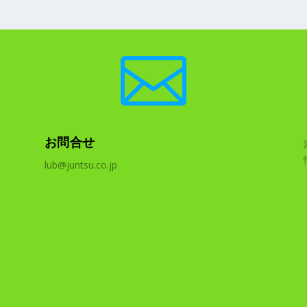

お問合せ
lub@juntsu.co.jp