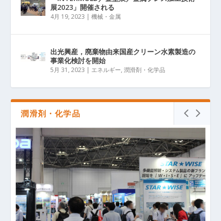
展2023」開催される
4月 19, 2023
|
機械・金属
出光興産，廃棄物由来国産クリーン水素製造の
事業化検討を開始
5月 31, 2023
|
エネルギー
,
潤滑剤・化学品
潤滑剤・化学品