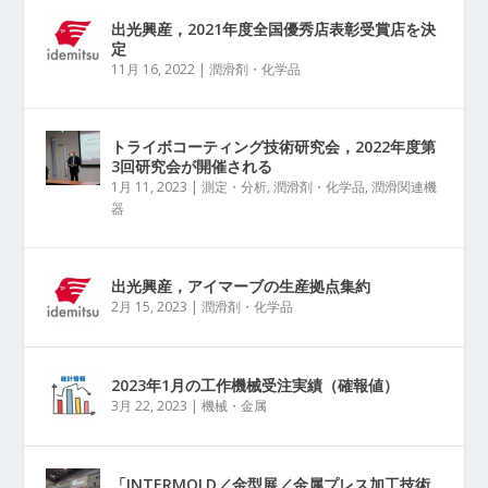
出光興産，2021年度全国優秀店表彰受賞店を決
定
11月 16, 2022
|
潤滑剤・化学品
トライボコーティング技術研究会，2022年度第
3回研究会が開催される
1月 11, 2023
|
測定・分析
,
潤滑剤・化学品
,
潤滑関連機
器
出光興産，アイマーブの生産拠点集約
2月 15, 2023
|
潤滑剤・化学品
2023年1月の工作機械受注実績（確報値）
3月 22, 2023
|
機械・金属
「INTERMOLD／金型展／金属プレス加工技術