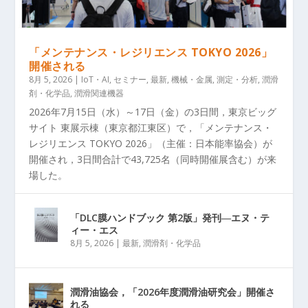
「メンテナンス・レジリエンス TOKYO 2026」
開催される
8月 5, 2026
|
IoT・AI
,
セミナー
,
最新
,
機械・金属
,
測定・分析
,
潤滑
剤・化学品
,
潤滑関連機器
2026年7月15日（水）～17日（金）の3日間，東京ビッグ
サイト 東展示棟（東京都江東区）で，「メンテナンス・
レジリエンス TOKYO 2026」（主催：日本能率協会）が
開催され，3日間合計で43,725名（同時開催展含む）が来
場した。
「DLC膜ハンドブック 第2版」発刊―エヌ・テ
ィー・エス
8月 5, 2026
|
最新
,
潤滑剤・化学品
潤滑油協会，「2026年度潤滑油研究会」開催さ
れる