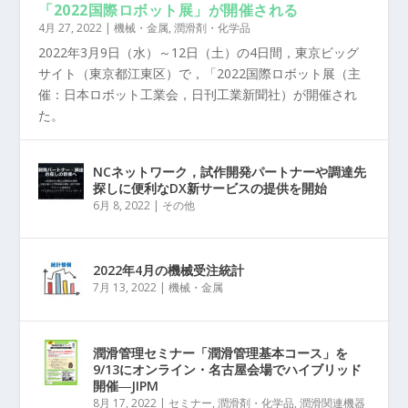
「2022国際ロボット展」が開催される
4月 27, 2022
|
機械・金属
,
潤滑剤・化学品
2022年3月9日（水）～12日（土）の4日間，東京ビッグ
サイト（東京都江東区）で，「2022国際ロボット展（主
催：日本ロボット工業会，日刊工業新聞社）が開催され
た。
NCネットワーク，試作開発パートナーや調達先
探しに便利なDX新サービスの提供を開始
6月 8, 2022
|
その他
2022年4月の機械受注統計
7月 13, 2022
|
機械・金属
潤滑管理セミナー「潤滑管理基本コース」を
9/13にオンライン・名古屋会場でハイブリッド
開催―JIPM
8月 17, 2022
|
セミナー
,
潤滑剤・化学品
,
潤滑関連機器