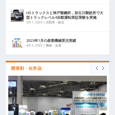
UDトラックスと神戸製鋼所，加古川製鉄所で大
型トラックレベル4自動運転実証実験を実施
3月 1, 2023
|
自動車・輸送
2023年1月の産業機械受注実績
4月 5, 2023
|
機械・金属
潤滑剤・化学品