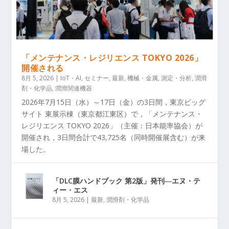
「メンテナンス・レジリエンス TOKYO 2026」
開催される
8月 5, 2026
|
IoT・AI
,
セミナー
,
最新
,
機械・金属
,
測定・分析
,
潤滑
剤・化学品
,
潤滑関連機器
2026年7月15日（水）～17日（金）の3日間，東京ビッグ
サイト 東展示棟（東京都江東区）で，「メンテナンス・
レジリエンス TOKYO 2026」（主催：日本能率協会）が
開催され，3日間合計で43,725名（同時開催展含む）が来
場した。
「DLC膜ハンドブック 第2版」発刊―エヌ・テ
ィー・エス
8月 5, 2026
|
最新
,
潤滑剤・化学品