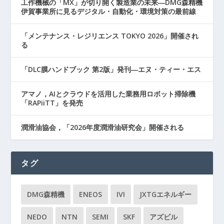
工作機械の「MX」が切り開く製造業の未来―DMG森精機
伊賀事業所に見るデジタル・自動化・環境対策の最前線
「メンテナンス・レジリエンス TOKYO 2026」開催され
る
「DLC膜ハンドブック 第2版」発刊―エヌ・ティー・エス
アマノ，AIとクラウドを活用した業務用ロボット掃除機
「RAPiiTT」を発売
潤滑油協会，「2026年度潤滑油研究会」開催される
タグ
DMG森精機
ENEOS
IVI
JXTGエネルギー
NEDO
NTN
SEMI
SKF
アズビル