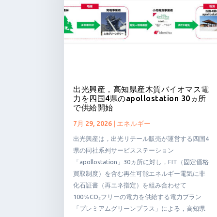
出光興産，高知県産木質バイオマス電
力を四国4県のapollostation 30ヵ所
で供給開始
7月 29, 2026
|
エネルギー
出光興産は，出光リテール販売が運営する四国4
県の同社系列サービスステーション
「apollostation」30ヵ所に対し，FIT（固定価格
買取制度）を含む再生可能エネルギー電気に非
化石証書（再エネ指定）を組み合わせて
100％CO₂フリーの電力を供給する電力プラン
「プレミアムグリーンプラス」による，高知県