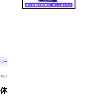
ルギー
月26日
給体