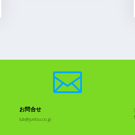

お問合せ
lub@juntsu.co.jp