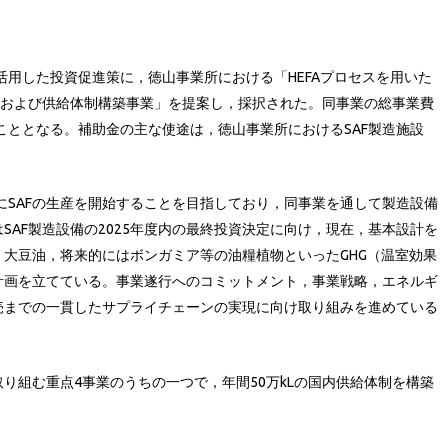
活用した投資促進策に，徳山事業所における「HEFAプロセスを用いた
置および供給体制構築事業」を提案し，採択された。同事業の総事業費
こととなる。補助金の主な使途は，徳山事業所におけるSAF製造施設
でにSAFの生産を開始することを目指しており，同事業を通して製造設備
SAF製造設備の2025年度内の最終投資決定に向け，現在，基本設計を
大豆油，将来的にはボンガミア等の油糧植物といったGHG（温室効果
計画を立てている。事業遂行へのコミットメント，事業戦略，エネルギ
売までの一貫したサプライチェーンの実現に向け取り組みを進めている
に取り組む重点4事業のうちの一つで，年間50万kLの国内供給体制を構築