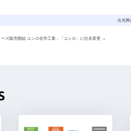
出光興
リーズ販売開始
ユシロ化学工業，「ユシロ」に社名変更
→
S