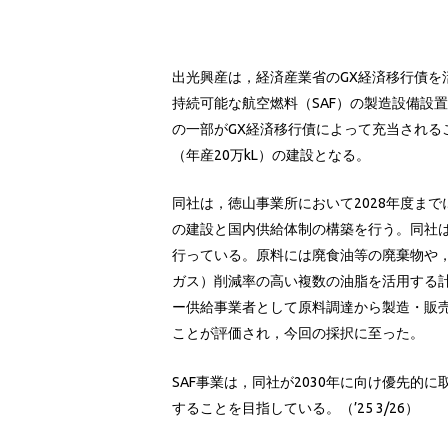
出光興産は，経済産業省のGX経済移行債を
持続可能な航空燃料（SAF）の製造設備設
の一部がGX経済移行債によって充当される
（年産20万kL）の建設となる。
同社は，徳山事業所において2028年度ま
の建設と国内供給体制の構築を行う。同社は
行っている。原料には廃食油等の廃棄物や，
ガス）削減率の高い複数の油脂を活用する
ー供給事業者として原料調達から製造・販
ことが評価され，今回の採択に至った。
SAF事業は，同社が2030年に向け優先的
することを目指している。（’25 3/26）