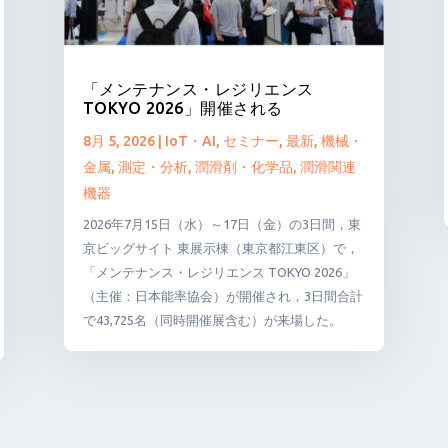
「メンテナンス・レジリエンス
TOKYO 2026」開催される
8月 5, 2026
|
IoT・AI
,
セミナー
,
最新
,
機械・
金属
,
測定・分析
,
潤滑剤・化学品
,
潤滑関連
機器
2026年7月15日（水）～17日（金）の3日間，東
京ビッグサイト 東展示棟（東京都江東区）で，
「メンテナンス・レジリエンス TOKYO 2026」
（主催：日本能率協会）が開催され，3日間合計
で43,725名（同時開催展含む）が来場した。