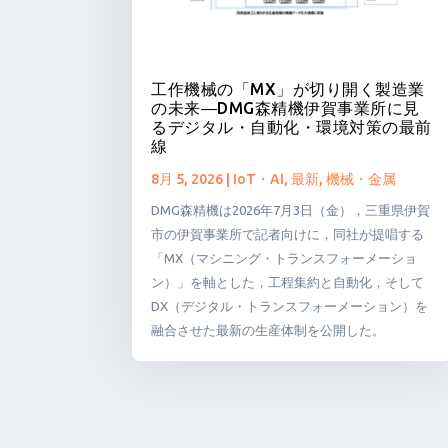
工作機械の「MX」が切り開く製造業
の未来―DMG森精機伊賀事業所に見
るデジタル・自動化・環境対策の最前
線
8月 5, 2026
|
IoT・AI
,
最新
,
機械・金属
DMG森精機は2026年7月3日（金），三重県伊賀
市の伊賀事業所で記者向けに，同社が提唱する
「MX（マシニング・トランスフォーメーショ
ン）」を軸とした，工程集約と自動化，そして
DX（デジタル・トランスフォーメーション）を
融合させた最新の生産体制を公開した。