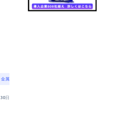
・金属
月30日