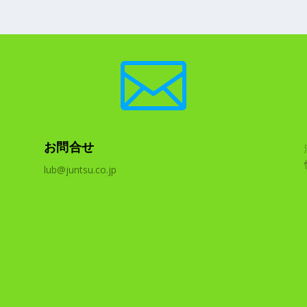

お問合せ
lub@juntsu.co.jp