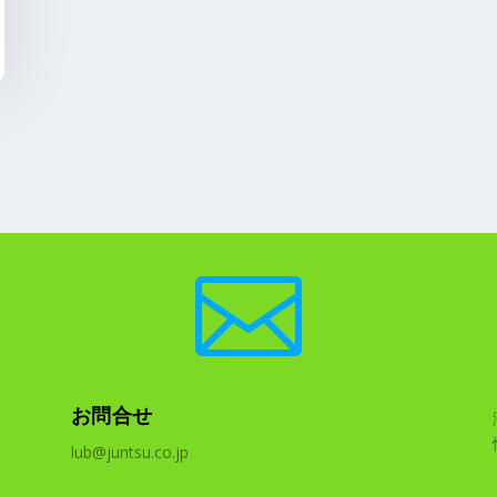

お問合せ
lub@juntsu.co.jp