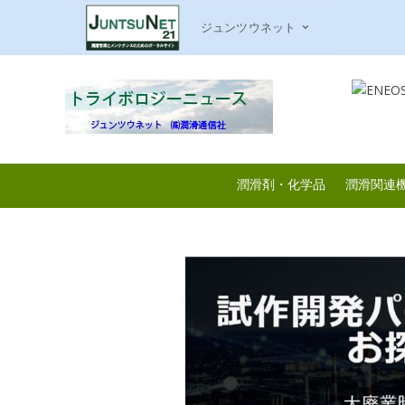
ジュンツウネット
潤滑剤・化学品
潤滑関連