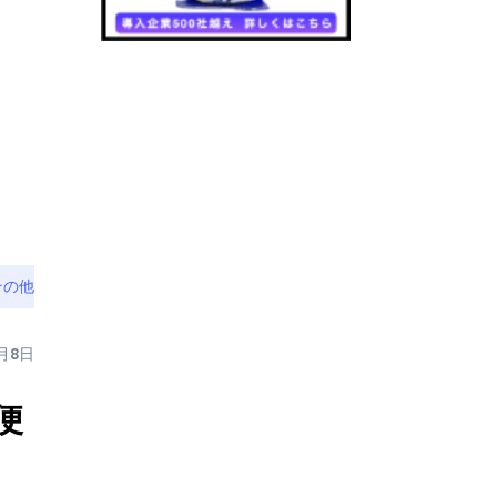
その他
6月8日
便