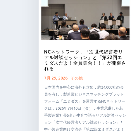
NCネットワーク，「次世代経営者リ
アル対談セッション」と「第22回エ
ミダスだよ！全員集合！！」が開催さ
れる
7月 29, 2026
|
その他
日本国内を中心に海外も含め，約24,000社の会
員を有し，製造業ビジネスマッチングプラット
フォーム「エミダス」を運営するNCネットワー
クは，2026年7月10日（金），事業承継した若
手製造業社長5名が本音で語るリアル対談セッシ
ョン「次世代経営者リアル対談セッション」と
中小製造業向け交流会「第22回エミダスだよ！