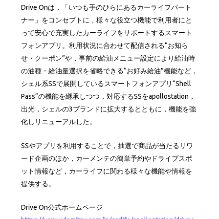
Drive Onは，「いつも手のひらにあるカーライフパート
ナー」をコンセプトに，様々な役立つ機能で利用者にと
って安心で充実したカーライフをサポートするスマート
フォンアプリ。利用状況に合わせて配信される“お知ら
せ・クーポン”や，事前の給油メニュー設定により給油時
の油種・給油量選択を省略できる“お好み給油”機能など，
シェル系SSで展開しているスマートフォンアプリ“Shell
Pass”の機能を継承しつつ，対応するSSをapollostation，
出光，シェルの3ブランドに拡大するとともに，機能を強
化しリニューアルした。
SSやアプリを利用することで，抽選で商品が当たるリワ
ード企画のほか，カーメンテの簡単予約やドライブスポ
ット情報など，カーライフに関わる様々な機能や情報を
提供する。
Drive On公式ホームページ