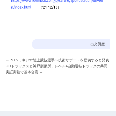
https://www.idemitsu.com/jp/carlife/apollostation/driveo
n/index.html
（’21 12/15）
出光興産
←
NTN，車いす陸上競技選手へ技術サポートを提供すると発表
UDトラックスと神戸製鋼所，レベル4自動運転トラックの共同
実証実験で基本合意
→