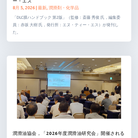
ー・エス
8月 5, 2026
|
最新
,
潤滑剤・化学品
「DLC膜ハンドブック 第2版」（監修：斎藤 秀俊 氏，編集委
員：赤坂 大樹 氏，発行所：エヌ・ティー・エス）が発刊し
た。
潤滑油協会，「2026年度潤滑油研究会」開催される