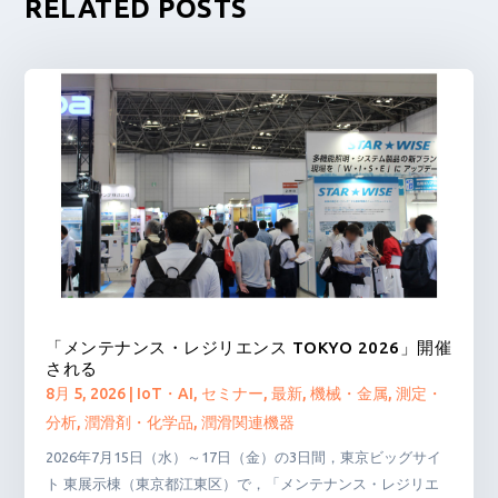
RELATED POSTS
「メンテナンス・レジリエンス TOKYO 2026」開催
される
8月 5, 2026
|
IoT・AI
,
セミナー
,
最新
,
機械・金属
,
測定・
分析
,
潤滑剤・化学品
,
潤滑関連機器
2026年7月15日（水）～17日（金）の3日間，東京ビッグサイ
ト 東展示棟（東京都江東区）で，「メンテナンス・レジリエ