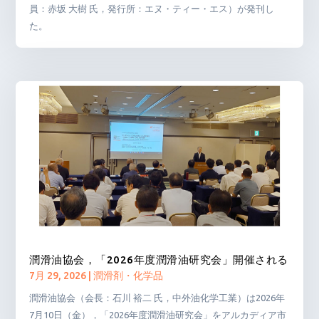
員：赤坂 大樹 氏，発行所：エヌ・ティー・エス）が発刊し
た。
潤滑油協会，「2026年度潤滑油研究会」開催される
7月 29, 2026
|
潤滑剤・化学品
潤滑油協会（会長：石川 裕二 氏，中外油化学工業）は2026年
7月10日（金），「2026年度潤滑油研究会」をアルカディア市