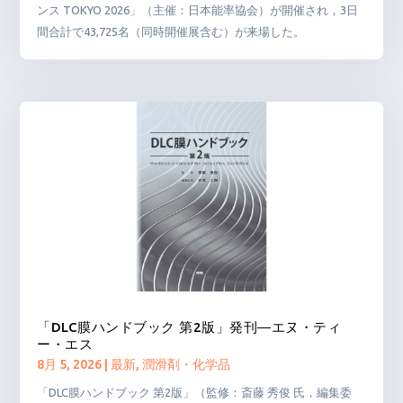
ンス TOKYO 2026」（主催：日本能率協会）が開催され，3日
間合計で43,725名（同時開催展含む）が来場した。
「DLC膜ハンドブック 第2版」発刊―エヌ・ティ
ー・エス
8月 5, 2026
|
最新
,
潤滑剤・化学品
「DLC膜ハンドブック 第2版」（監修：斎藤 秀俊 氏，編集委