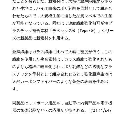
たことを発表した。新素材は，天然の亜麻繊維から作ら
れた生地に，バイオ由来のポリ乳酸を母材として組み合
わせたもので，大規模生産に適した品質レベルでの生産
が可能となっている。同社は，連続繊維強化熱可塑性プ
ラスチック複合素材「テペックス®（Tepex®）」シリー
ズの新製品に新素材を利用する。
亜麻繊維はガラス繊維に比べて大幅に密度が低く，この
繊維を使用した複合素材は，ガラス繊維で強化されたも
のよりも格段に軽量化され，ポリ乳酸などの透明なプラ
スチックを母材として組み合わせると，強化亜麻生地は
天然カーボンファイバーのような茶色の表面を生み出
す。
同製品は，スポーツ用品や，自動車の内装部品や電子機
器の筐体部品などへの応用が期待される。（’21 11/24）