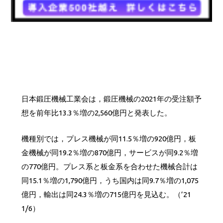
日本鍛圧機械工業会は，鍛圧機械の2021年の受注額予
想を前年比13.3％増の2,560億円と発表した。
機種別では，プレス機械が同11.5％増の920億円，板
金機械が同19.2％増の870億円，サービスが同9.2％増
の770億円。プレス系と板金系を合わせた機械合計は
同15.1％増の1,790億円，うち国内は同9.7％増の1,075
億円，輸出は同24.3％増の715億円を見込む。（’21
1/6）