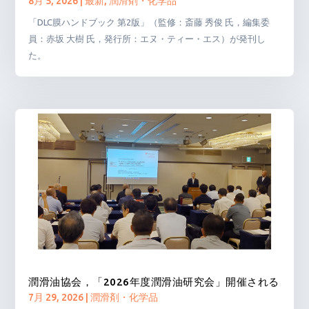
8月 5, 2026
|
最新
,
潤滑剤・化学品
「DLC膜ハンドブック 第2版」（監修：斎藤 秀俊 氏，編集委
員：赤坂 大樹 氏，発行所：エヌ・ティー・エス）が発刊し
た。
潤滑油協会，「2026年度潤滑油研究会」開催される
7月 29, 2026
|
潤滑剤・化学品