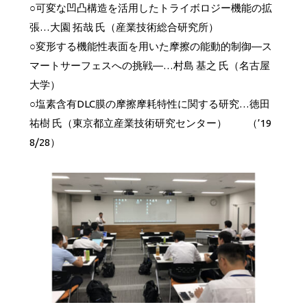
○可変な凹凸構造を活用したトライボロジー機能の拡
張…大園 拓哉 氏（産業技術総合研究所）
○変形する機能性表面を用いた摩擦の能動的制御―ス
マートサーフェスへの挑戦―…村島 基之 氏（名古屋
大学）
○塩素含有DLC膜の摩擦摩耗特性に関する研究…徳田
祐樹 氏（東京都立産業技術研究センター） （’19
8/28）