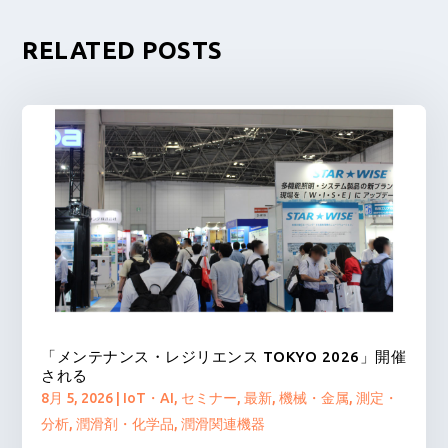
RELATED POSTS
「メンテナンス・レジリエンス TOKYO 2026」開催
される
8月 5, 2026
|
IoT・AI
,
セミナー
,
最新
,
機械・金属
,
測定・
分析
,
潤滑剤・化学品
,
潤滑関連機器