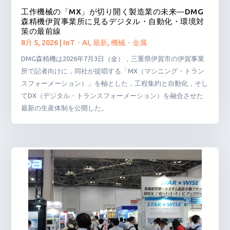
工作機械の「MX」が切り開く製造業の未来―DMG
森精機伊賀事業所に見るデジタル・自動化・環境対
策の最前線
8月 5, 2026
|
IoT・AI
,
最新
,
機械・金属
DMG森精機は2026年7月3日（金），三重県伊賀市の伊賀事業
所で記者向けに，同社が提唱する「MX（マシニング・トラン
スフォーメーション）」を軸とした，工程集約と自動化，そし
てDX（デジタル・トランスフォーメーション）を融合させた
最新の生産体制を公開した。